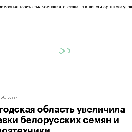
жимость
Autonews
РБК Компании
Телеканал
РБК Вино
Спорт
Школа упра
д
Стиль
Крипто
РБК Бизнес-среда
Дискуссионный клуб
Исследования
К
а контрагентов
Политика
Экономика
Бизнес
Технологии и медиа
Фина
 область
годская область увеличила
авки белорусских семян и
хозтехники