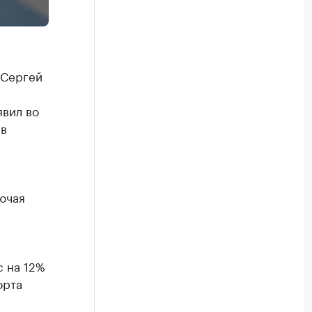
 Сергей
явил во
 в
ючая
 на 12%
орта