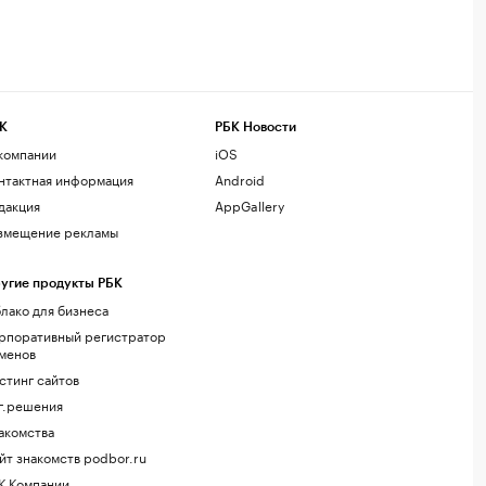
К
РБК Новости
компании
iOS
нтактная информация
Android
дакция
AppGallery
змещение рекламы
угие продукты РБК
лако для бизнеса
рпоративный регистратор
менов
стинг сайтов
г.решения
акомства
йт знакомств podbor.ru
К Компании