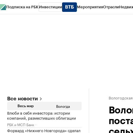
Подписка на РБК
Инвестиции
Мероприятия
Отрасли
Недви
РБК Курсы
РБК Life
Тренды
Визионеры
Национальные проекты
Горо
Газета
Спецпроекты СПб
Конференции СПб
Спецпроекты
Проверк
Вологодская
Все новости
Вологда
Весь мир
Воло
Влюби в себя инвестора: истории
компаний, разместивших облигации
пост
РБК и МСП Банк
Форвард «Нижнего Новгорода» сделал
сель