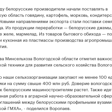
ду белорусские производители начали поставлять в
ую область говядину, картофель, морковь, кондитер
Новыми направлениями экспорта стали поставки семя
ца. Из продукции переработки — белорусские джемы
 желе, мармелад. Из товаров бытового обихода — по
 и кухонная из пластмассы производства агропромыш
тия.
ва Минсельхоза Вологодской области отметил важнос
ой техники для развития сельского хозяйства Волог
о наши сельхозорганизации закупают не менее 100 е
ики на сумму свыше 400 млн руб. Доверие вологодск
 к белорусским машиностроителям растет. Также иде
ная работа в аграрной научно-образовательной сфер
оглашений между белорусскими профильными вузами
ой ГМХА», - поделился Воропаев.