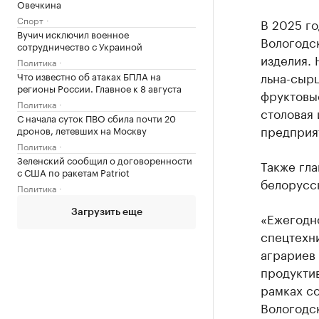
Овечкина
Спорт
В 2025 го
Вучич исключил военное
Вологодск
сотрудничество с Украиной
изделия. 
Политика
льна-сыр
Что известно об атаках БПЛА на
регионы России. Главное к 8 августа
фруктовые
Политика
столовая
С начала суток ПВО сбила почти 20
предприя
дронов, летевших на Москву
Политика
Зеленский сообщил о договоренности
Также гла
с США по ракетам Patriot
белорусск
Политика
Загрузить еще
«Ежегодн
спецтехн
аграриев
продуктив
рамках с
Вологодск