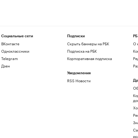
Социальные сети
Подписки
РБ
ВКонтакте
Скрыть баннеры на РБК
О 
Одноклассники
Подписка на РБК
Ко
Telegram
Корпоративная подписка
Ре
Дзен
Ра
Уведомления
RSS Новости
Др
Об
Ко
до
Хо
Ре
Зн
Са
РБ