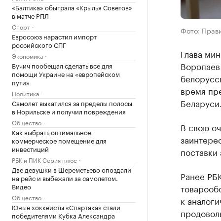
«Балтика» обыграла «Крылья Советов»
в матче РПЛ
Спорт
Фото: Прав
Евросоюз нарастил импорт
российского СПГ
Глава мин
Экономика
Воропаев 
Вучич пообещал сделать все для
помощи Украине на «европейском
белорусск
пути»
время пре
Политика
Беларуси
Самолет выкатился за пределы полосы
в Норильске и получил повреждения
Общество
В свою о
Как выбрать оптимальное
заинтере
коммерческое помещение для
инвестиций
поставки 
РБК и ПИК Серия плюс
Две девушки в Шереметьево опоздали
Ранее РБК
на рейс и выбежали за самолетом.
Видео
товарооб
Общество
к аналог
Юные хоккеисты «Спартака» стали
продоволь
победителями Кубка Александра