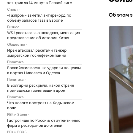
хет-трик за 14 минут в Первой лиге
Спорт
«Газпром» заметил антирекорд по
Об этом з
объему запасов газа в Европе
Бизнес
WSJ рассказала о находках, меняющих
представление об истории Китая
Общество
Иран атаковал ракетами танкер
эмиратской госнефтекомпании
Политика
Российские военные ударили по целям
в портах Николаев и Одесса
Политика
В Болгарии раскрыли, какой стране
принадлежит залетевший дрон
Политика
Что нового построят на Ходынском
поле
РБК и Stone
Гастрогиды по России: от аутентичных
ферм и ресторанов до отелей
РБК и РСХБ