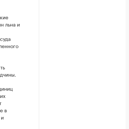
ские
н льна и
,
суда
ленного
ть
одчины.
диниц
их
т
е в
 и