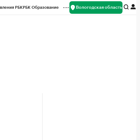
Вологодская область
вления РБК
РБК Образование
редитные рейтинги
Франшизы
нсы
Рынок наличной валюты