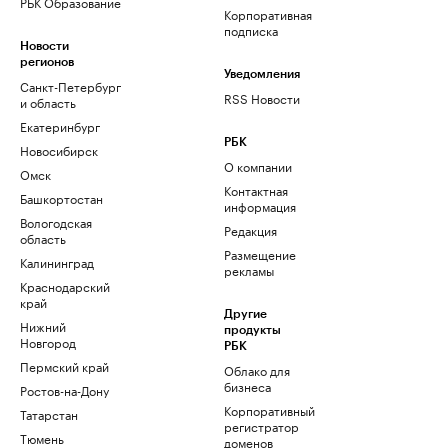
РБК Образование
Корпоративная
подписка
Новости
регионов
Уведомления
Санкт-Петербург
RSS Новости
и область
Екатеринбург
РБК
Новосибирск
О компании
Омск
Контактная
Башкортостан
информация
Вологодская
Редакция
область
Размещение
Калининград
рекламы
Краснодарский
край
Другие
Нижний
продукты
Новгород
РБК
Пермский край
Облако для
бизнеса
Ростов-на-Дону
Корпоративный
Татарстан
регистратор
Тюмень
доменов