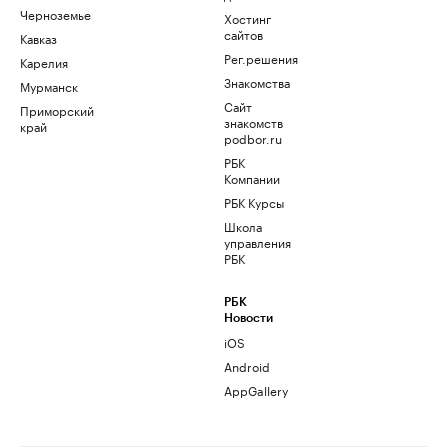
Черноземье
Хостинг
сайтов
Кавказ
Рег.решения
Карелия
Знакомства
Мурманск
Сайт
Приморский
знакомств
край
podbor.ru
РБК
Компании
РБК Курсы
Школа
управления
РБК
РБК
Новости
iOS
Android
AppGallery