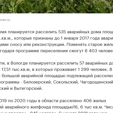
ver.ru
ремя планируется расселить 535 аварийных дома пло
с.кв.м., которые признаны до 1 января 2017 года авар
ими сносу или реконструкции. Поменять старое жиль
агодаря программе переселения смогут 6 403 челове
ти, в Вологде планируется расселить 57 аварийных д
17,51 тыс.кв.м, в которых проживает 1 299 человек. В
с большой аварийной площадью подлежащей расселе
рограммы - Белозерский, Сокольский, Чагодощенский
ский и Вытегорский.
019 по 2020 годы в области расселено 406 жилых
й аварийного жилфонда площадью16, 6 тыс кв.м. Чис
ых граждан - 945 человек. С начала 2021 года уже