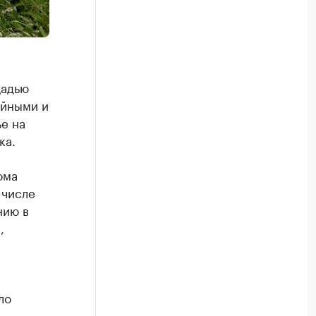
щадью
ийными и
е на
ка.
ома
 числе
нию в
,
ло