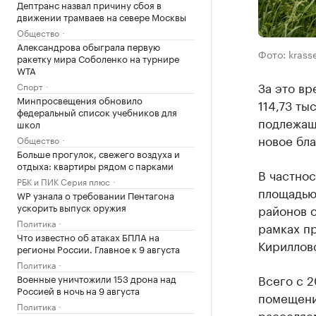
Дептранс назвал причину сбоя в
движении трамваев на севере Москвы
Общество
Александрова обыграла первую
Фото: krasse
ракетку мира Соболенко на турнире
WTA
За это в
Спорт
Минпросвещения обновило
114,73 ты
федеральный список учебников для
подлежащ
школ
новое бл
Общество
Больше прогулок, свежего воздуха и
отдыха: квартиры рядом с парками
В частнос
РБК и ПИК Серия плюс
площадью 
WP узнала о требовании Пентагона
ускорить выпуск оружия
районов 
Политика
рамках п
Что известно об атаках БПЛА на
Кириллов
регионы России. Главное к 9 августа
Политика
Всего с 2
Военные уничтожили 153 дрона над
Россией в ночь на 9 августа
помещени
Политика
расселяем