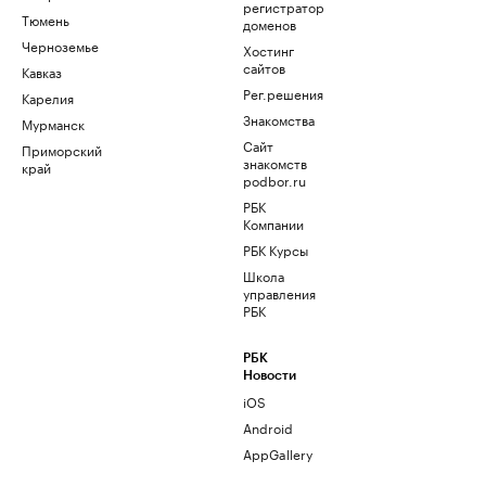
регистратор
Тюмень
доменов
Черноземье
Хостинг
сайтов
Кавказ
Рег.решения
Карелия
Знакомства
Мурманск
Сайт
Приморский
знакомств
край
podbor.ru
РБК
Компании
РБК Курсы
Школа
управления
РБК
РБК
Новости
iOS
Android
AppGallery