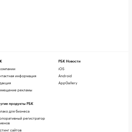
К
РБК Новости
компании
iOS
нтактная информация
Android
дакция
AppGallery
змещение рекламы
угие продукты РБК
лако для бизнеса
рпоративный регистратор
менов
стинг сайтов