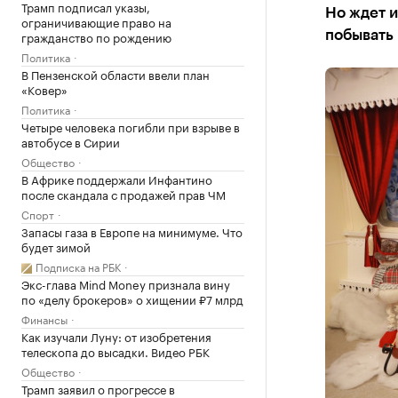
Трамп подписал указы,
Но ждет и
ограничивающие право на
гражданство по рождению
побывать 
Политика
В Пензенской области ввели план
«Ковер»
Политика
Четыре человека погибли при взрыве в
автобусе в Сирии
Общество
В Африке поддержали Инфантино
после скандала с продажей прав ЧМ
Спорт
Запасы газа в Европе на минимуме. Что
будет зимой
Подписка на РБК
Экс-глава Mind Money признала вину
по «делу брокеров» о хищении ₽7 млрд
Финансы
Как изучали Луну: от изобретения
телескопа до высадки. Видео РБК
Общество
Трамп заявил о прогрессе в