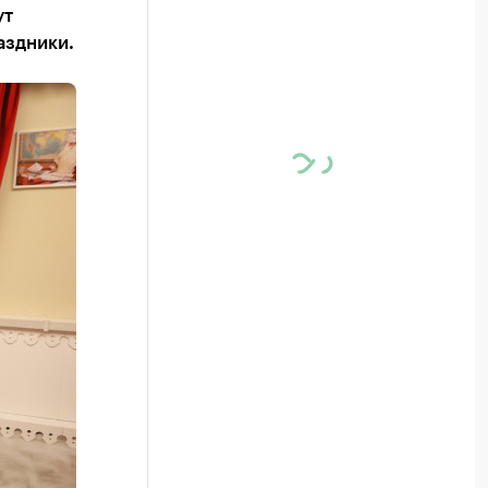
ут
аздники.