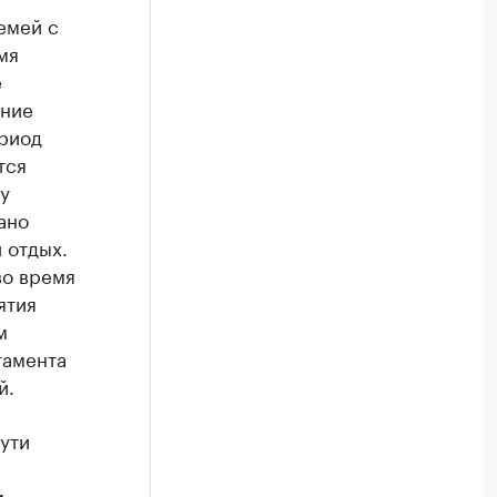
емей с
мя
е
ение
ериод
тся
у
ано
 отдых.
во время
ятия
м
тамента
й.
ути
м