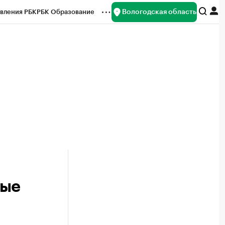
Вологодская область
вления РБК
РБК Образование
редитные рейтинги
Франшизы
нсы
Рынок наличной валюты
ные