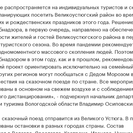
е распространяется на индивидуальных туристов и с
планирующих посетить Великоустюгский район во вре
их и рождественских праздников этого года. Решени
бнадзора, в первую очередь, направлено на обеспеч
сти жителей и гостей Великоустюгского района в п
 туристского сезона. Во время пандемии рекомендуе
 одномоментного массового скопления людей. Поэтом
надзором в этом году, как и в прошлом, рекомендов
ий проект ориентировать исключительно на семейный
других регионов могут пообщаться с Дедом Морозом 
ествия на сказочном поезде по стране. Все меропри
ованы в основном на свежем воздухе и с соблюдение
го дистанцирования», - подчеркнул начальник депар
 и туризма Вологодской области Владимир Осиповски
 сказочный поезд отправится из Великого Устюга. В п
ваны остановки в разных городах страны. Состав
ся в Вологде, Ярославле, Костроме, Иваново, Нижне