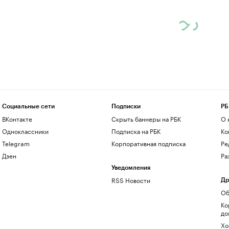
Социальные сети
Подписки
РБ
ВКонтакте
Скрыть баннеры на РБК
О 
Одноклассники
Подписка на РБК
Ко
Telegram
Корпоративная подписка
Ре
Дзен
Ра
Уведомления
RSS Новости
Др
Об
Ко
до
Хо