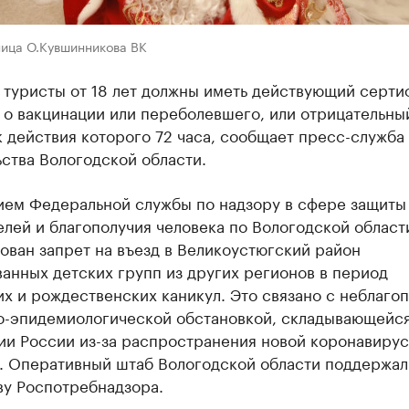
ница О.Кувшинникова ВК
 туристы от 18 лет должны иметь действующий серти
 о вакцинации или переболевшего, или отрицательны
к действия которого 72 часа, сообщает пресс-служба
ства Вологодской области.
ием Федеральной службы по надзору в сфере защиты
лей и благополучия человека по Вологодской област
ован запрет на въезд в Великоустюгский район
анных детских групп из других регионов в период
х и рождественских каникул. Это связано с неблаго
о-эпидемиологической обстановкой, складывающейся
ии России из-за распространения новой коронавиру
. Оперативный штаб Вологодской области поддержал
ву Роспотребнадзора.