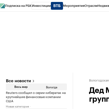
Подписка на РБК
Инвестиции
Мероприятия
Отрасли
Недви
РБК Курсы
РБК Life
Тренды
Визионеры
Национальные проекты
Горо
Газета
Спецпроекты СПб
Конференции СПб
Спецпроекты
Проверк
Вологодская
Все новости
Вологда
Весь мир
Дед 
Reuters сообщил о серии кибератак на
крупнейшие финансовые компании
груп
США
Новая категория