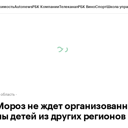
жимость
Autonews
РБК Компании
Телеканал
РБК Вино
Спорт
Школа упра
д
Стиль
Крипто
РБК Бизнес-среда
Дискуссионный клуб
Исследования
К
а контрагентов
Политика
Экономика
Бизнес
Технологии и медиа
Фина
 область
Мороз не ждет организован
пы детей из других регионов