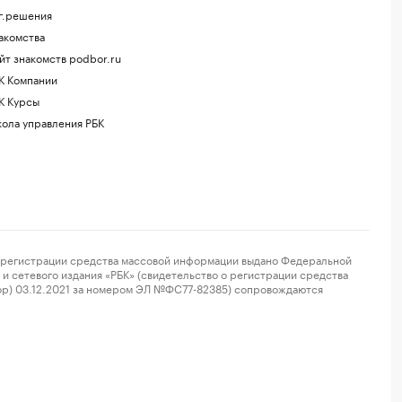
г.решения
акомства
йт знакомств podbor.ru
К Компании
К Курсы
ола управления РБК
регистрации средства массовой информации выдано Федеральной
и сетевого издания «РБК» (свидетельство о регистрации средства
ор) 03.12.2021 за номером ЭЛ №ФС77-82385) сопровождаются