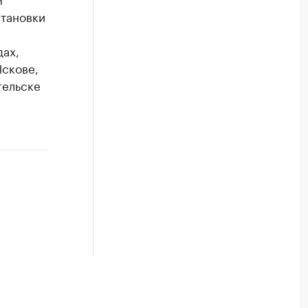
становки
дах,
Пскове,
гельске