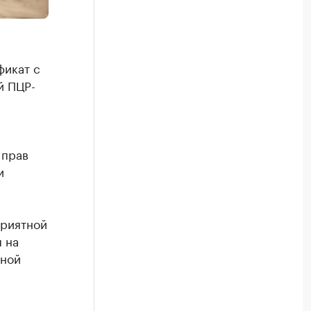
фикат с
й ПЦР-
 прав
и
приятной
 на
сной