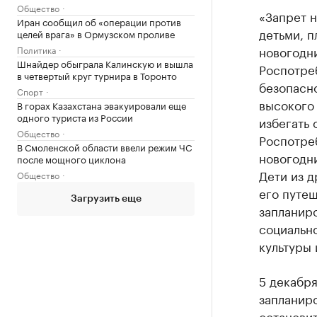
Общество
«Запрет н
Иран сообщил об «операции против
детьми, 
целей врага» в Ормузском проливе
новогодн
Политика
Шнайдер обыграла Калинскую и вышла
Роспотре
в четвертый круг турнира в Торонто
безопасно
Спорт
высокого
В горах Казахстана эвакуировали еще
одного туриста из России
избегать
Общество
Роспотреб
В Смоленской области ввели режим ЧС
новогодн
после мощного циклона
Дети из 
Общество
его путеш
Загрузить еще
запланир
социально
культуры
5 декабря
запланиро
остановит