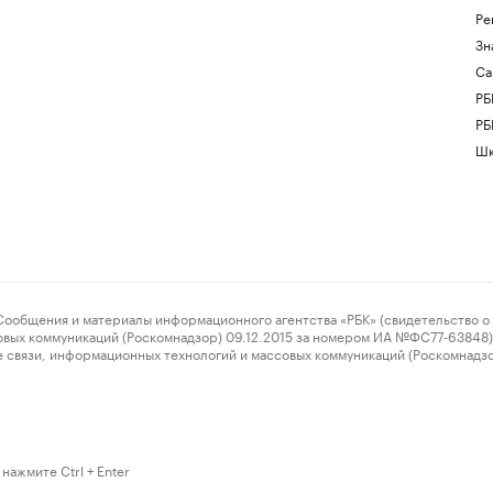
Ре
Зн
Са
РБ
РБ
Шк
ения и материалы информационного агентства «РБК» (свидетельство о 
овых коммуникаций (Роскомнадзор) 09.12.2015 за номером ИА №ФС77-63848) 
 связи, информационных технологий и массовых коммуникаций (Роскомнадз
нажмите Ctrl + Enter