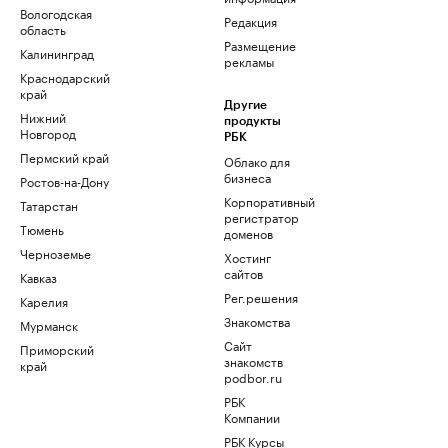
Вологодская
Редакция
область
Размещение
Калининград
рекламы
Краснодарский
край
Другие
Нижний
продукты
Новгород
РБК
Пермский край
Облако для
бизнеса
Ростов-на-Дону
Корпоративный
Татарстан
регистратор
Тюмень
доменов
Черноземье
Хостинг
сайтов
Кавказ
Рег.решения
Карелия
Знакомства
Мурманск
Сайт
Приморский
знакомств
край
podbor.ru
РБК
Компании
РБК Курсы