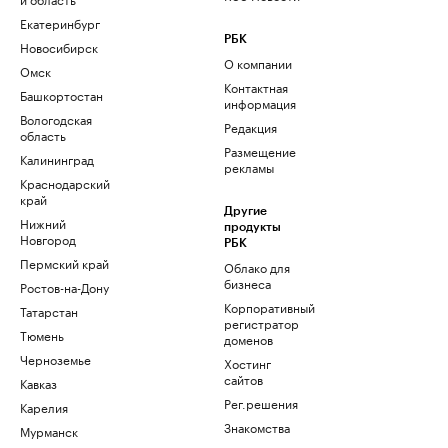
Екатеринбург
РБК
Новосибирск
О компании
Омск
Контактная
Башкортостан
информация
Вологодская
Редакция
область
Размещение
Калининград
рекламы
Краснодарский
край
Другие
Нижний
продукты
Новгород
РБК
Пермский край
Облако для
бизнеса
Ростов-на-Дону
Корпоративный
Татарстан
регистратор
Тюмень
доменов
Черноземье
Хостинг
сайтов
Кавказ
Рег.решения
Карелия
Знакомства
Мурманск