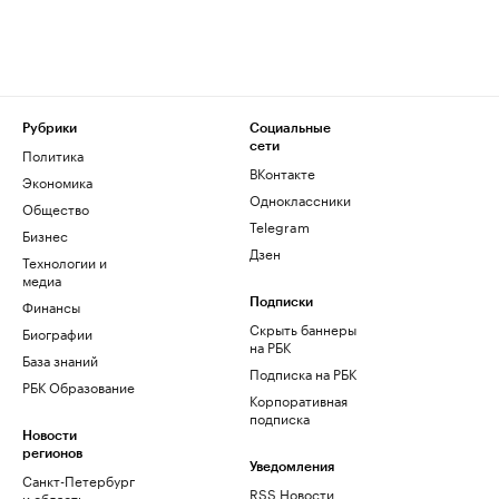
Рубрики
Социальные
сети
Политика
ВКонтакте
Экономика
Одноклассники
Общество
Telegram
Бизнес
Дзен
Технологии и
медиа
Финансы
Подписки
Скрыть баннеры
Биографии
на РБК
База знаний
Подписка на РБК
РБК Образование
Корпоративная
подписка
Новости
регионов
Уведомления
Санкт-Петербург
RSS Новости
и область