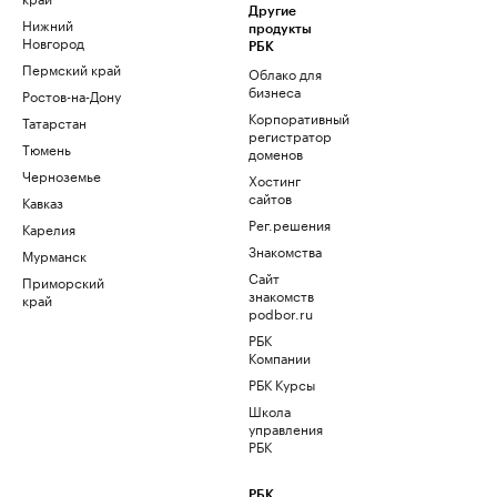
Другие
Нижний
продукты
Новгород
РБК
Пермский край
Облако для
бизнеса
Ростов-на-Дону
Корпоративный
Татарстан
регистратор
Тюмень
доменов
Черноземье
Хостинг
сайтов
Кавказ
Рег.решения
Карелия
Знакомства
Мурманск
Сайт
Приморский
знакомств
край
podbor.ru
РБК
Компании
РБК Курсы
Школа
управления
РБК
РБК