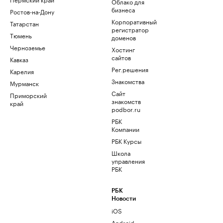
Облако для
бизнеса
Ростов-на-Дону
Корпоративный
Татарстан
регистратор
Тюмень
доменов
Черноземье
Хостинг
сайтов
Кавказ
Рег.решения
Карелия
Знакомства
Мурманск
Сайт
Приморский
знакомств
край
podbor.ru
РБК
Компании
РБК Курсы
Школа
управления
РБК
РБК
Новости
iOS
Android