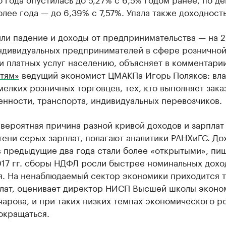
лее года — до 6,39% с 7,57%. Упала также доходность
ли падение и доходы от предпринимательства — на 2
ндивидуальных предпринимателей в сфере рознично
и платных услуг населению, объясняет в комментари
тям»
ведущий экономист ЦМАКПа Игорь Поляков: вл
мелких розничных торговцев, тех, кто выполняет зака
нности, транспорта, индивидуальных перевозчиков.
вероятная причина разной кривой доходов и зарплат
тени серых зарплат, полагают аналитики РАНХиГС. До
 предыдущие два года стали более «открытыми», пиш
017 гг. сборы НДФЛ росли быстрее номинальных дохо
я. На ненаблюдаемый сектор экономики приходится т
плат, оценивает директор НИСП Высшей школы эконо
арова, и при таких низких темпах экономического р
окращаться.