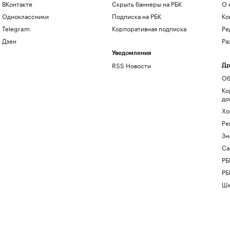
ВКонтакте
Скрыть баннеры на РБК
О 
Одноклассники
Подписка на РБК
Ко
Telegram
Корпоративная подписка
Ре
Дзен
Ра
Уведомления
RSS Новости
Др
Об
Ко
до
Хо
Ре
Зн
Са
РБ
РБ
Шк