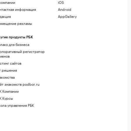
компании
iOS
нтактная информация
Android
дакция
AppGallery
змещение рекламы
угие продукты РБК
лако для бизнеса
рпоративный регистратор
менов
стинг сайтов
г.решения
акомства
йт знакомств podbor.ru
К Компании
К Курсы
ола управления РБК