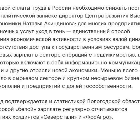
вой оплаты труда в России необходимо снижать пос
аналитической записке директор Центра развития Вы
ономики Наталья Акиндинова: для многих предприяти
ночных услуг уход в тень — единственный способ
ния экономической активности в условиях вялой дин
отсутствия доступа к государственным ресурсам. Бо
евых зарплат в секторе операций с недвижимостью, 
 которые включают в себя информационно-коммуника
и и другие отрасли новой экономики. Меньше всего 
ыло в сырьевом секторе и крупном несырьевом бизне
нополий и предприятий с долей госсобственности.
д подтверждается и статистикой Вологодской области
сокой «белой» зарплате регулярно отчитываются
тиях холдингов «Северстали» и «ФосАгро».