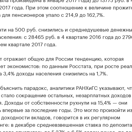
2017 года. При этом соотношение к величине прожит
для пенсионеров упало с 214,9 до 162,7%.
очти на 500 руб. снизились и среднедушевые денежн
селения: с 28465 руб. в 4 квартале 2016 года до 279
ем квартале 2017 года.
т отражает общую для России тенденцию, которая
ет экономистов: по данным Росстата, при росте реа
а 3,4% доходы населения снизились на 1,7%.
бъяснить парадокс, аналитики РАНХиГС указывают, чт
 стало сокращение остальных, незарплатных доходов
. Доходы от собственности рухнули на 15,4% — они
 впервые за последние годы. Это могло произойти из
доходности вкладов, говорится в их регулярном
нге: в декабре средневзвешенная ставка по депозит
 года опустилась до 5,27% с 6,5% годом ранее, по д