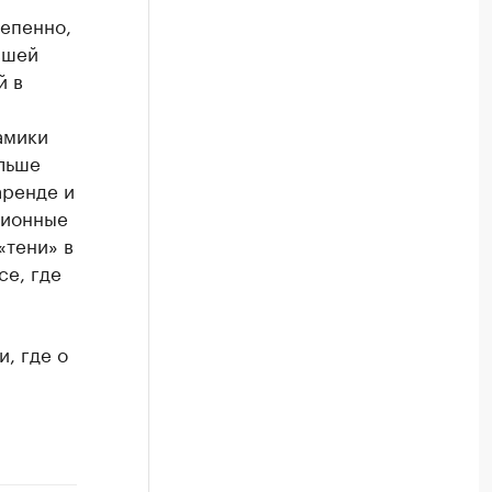
тепенно,
сшей
й в
амики
льше
аренде и
ционные
«тени» в
се, где
, где о