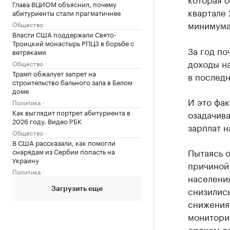
Глава ВЦИОМ объяснил, почему
квартале 
абитуриенты стали прагматичнее
минимума 
Общество
Власти США поддержали Свято-
Троицкий монастырь РПЦЗ в борьбе с
За год п
ветряками
доходы на
Общество
Трамп обжалует запрет на
в последн
строительство бального зала в Белом
доме
И это фак
Политика
Как выглядит портрет абитуриента в
озадачива
2026 году. Видео РБК
зарплат н
Общество
В США рассказали, как помогли
Пытаясь о
снарядам из Сербии попасть на
Украину
причиной
Политика
населения
снизились
Загрузить еще
снижения 
монитори
сроком до