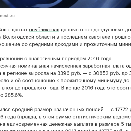
osti.ru
Вологдастат
опубликовал
данные о среднедушевых до
я Вологодской области в последнем квартале прошло
тношение со средними доходами и прожиточным мин
сравнении с аналогичным периодом 2016 года
сячная номинальная начисленная заработная плата о
 в регионе выросла на 3396 руб. — с 30852 руб. до 
осло и её соотношение к прожиточному минимуму до
в конце прошлого года. В конце 2016 года это соот
о 285,6%.
ился средний размер назначенных пенсий — с 17772 р
6 года (правда, в этой сумме статистическим ведом
на единовременная денежная выплата в размере 5 тыс
ыла произведена в январе 2017 года) до 13775 руб. в 