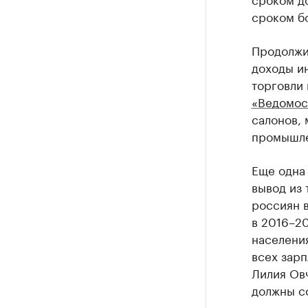
сроком бо
Продолжи
доходы и
торговли 
«Ведомос
салонов, 
промышле
Еще одна 
вывод из 
россиян в
в 2016–2
населени
всех зар
Лилия Овч
должны с