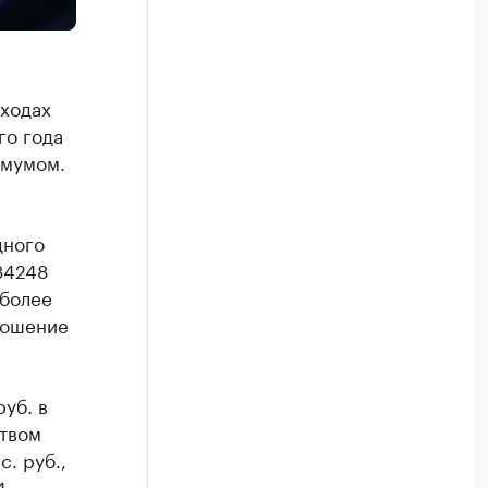
ходах
го года
имумом.
дного
34248
 более
ношение
уб. в
ством
. руб.,
4