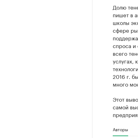
Долю тене
пишет в 
школы эк
сфере ры
поддержа
спроса и 
всего тен
услугах,
технологи
2016 г. б
много мо
Этот выво
самой вы
предприя
Авторы