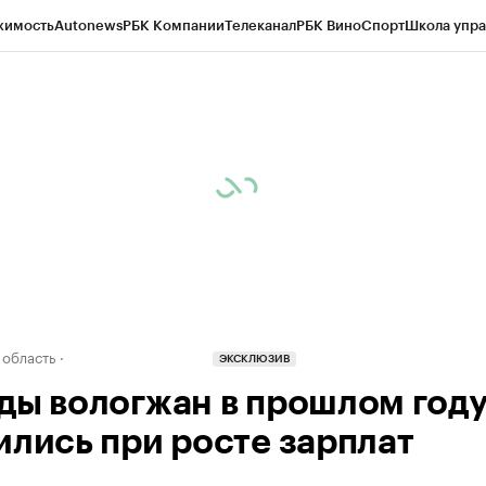
жимость
Autonews
РБК Компании
Телеканал
РБК Вино
Спорт
Школа упра
д
Стиль
Крипто
РБК Бизнес-среда
Дискуссионный клуб
Исследования
К
а контрагентов
Политика
Экономика
Бизнес
Технологии и медиа
Фина
 область
ЭКСКЛЮЗИВ
ды вологжан в прошлом год
ились при росте зарплат