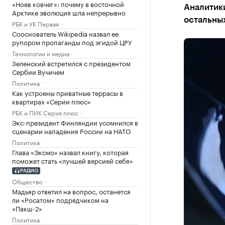
«Ноев ковчег»: почему в восточной
Аналитики
Арктике эволюция шла непрерывно
остальных
РБК и УК Первая
Сооснователь Wikipedia назвал ее
рупором пропаганды под эгидой ЦРУ
Технологии и медиа
Зеленский встретился с президентом
Сербии Вучичем
Политика
Как устроены приватные террасы в
квартирах «Серии плюс»
РБК и ПИК Серия плюс
Экс-президент Финляндии усомнился в
сценарии нападения России на НАТО
Политика
Глава «Эксмо» назвал книгу, которая
поможет стать «лучшей версией себя»
РАДИО
Общество
Мадьяр ответил на вопрос, останется
ли «Росатом» подрядчиком на
«Пакш-2»
Политика