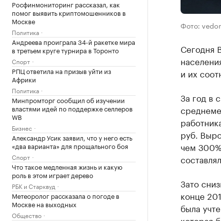
Росфинмониторинг рассказал, как
помог выявить криптомошенников в
Москве
Фото: vedom
Политика
Андреева проиграла 34-й ракетке мира
Сегодня 
в третьем круге турнира в Торонто
населени
Спорт
РПЦ ответила на призыв уйти из
и их соо
Африки
Политика
За год в 
Минпромторг сообщил об изучении
властями идей по поддержке селлеров
среднеме
WB
работника
Бизнес
руб. Выр
Александр Усик заявил, что у него есть
чем 300% 
«два варианта» для прощального боя
Спорт
составлял
Что такое медленная жизнь и какую
роль в этом играет дерево
Зато сниз
РБК и Старквуд
конце 201
Метеоролог рассказала о погоде в
Москве на выходных
была учте
Общество
которая б