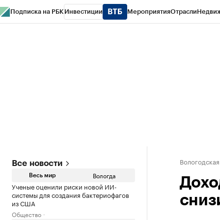
Подписка на РБК
Инвестиции
Мероприятия
Отрасли
Недви
РБК Курсы
РБК Life
Тренды
Визионеры
Национальные проекты
Горо
Газета
Спецпроекты СПб
Конференции СПб
Спецпроекты
Проверк
Вологодская
Все новости
Вологда
Весь мир
Дохо
Ученые оценили риски новой ИИ-
системы для создания бактериофагов
сниз
из США
Общество