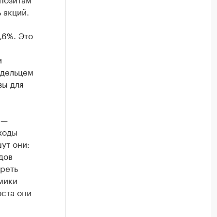
 акций.
,6%. Это
й
и
адельцем
зы для
 —
ходы
ут они:
дов
реть
мики
оста они