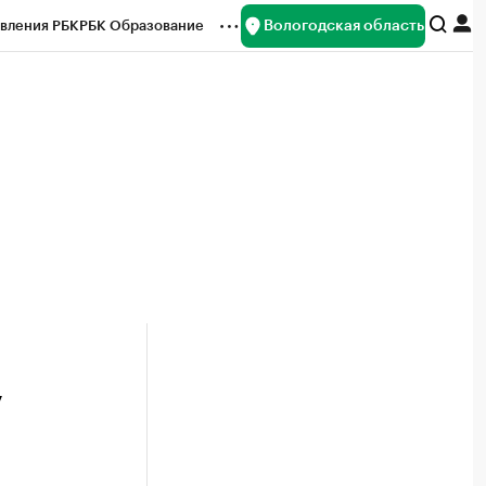
Вологодская область
вления РБК
РБК Образование
редитные рейтинги
Франшизы
нсы
Рынок наличной валюты
у