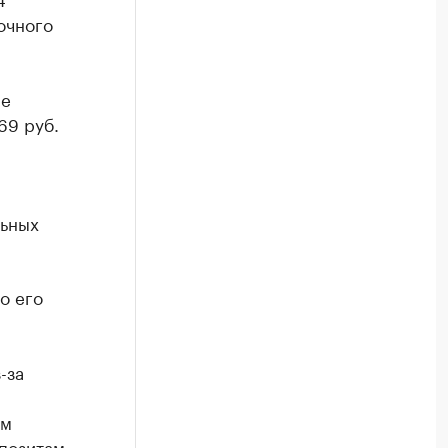
очного
ые
69 руб.
льных
о его
-за
ам
епозитам