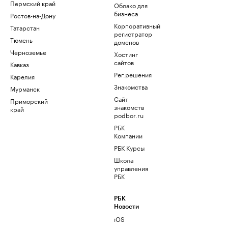
Пермский край
Облако для
бизнеса
Ростов-на-Дону
Корпоративный
Татарстан
регистратор
Тюмень
доменов
Черноземье
Хостинг
сайтов
Кавказ
Рег.решения
Карелия
Знакомства
Мурманск
Сайт
Приморский
знакомств
край
podbor.ru
РБК
Компании
РБК Курсы
Школа
управления
РБК
РБК
Новости
iOS