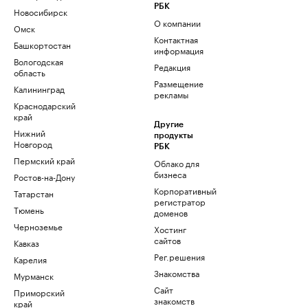
РБК
Новосибирск
О компании
Омск
Контактная
Башкортостан
информация
Вологодская
Редакция
область
Размещение
Калининград
рекламы
Краснодарский
край
Другие
Нижний
продукты
Новгород
РБК
Пермский край
Облако для
бизнеса
Ростов-на-Дону
Корпоративный
Татарстан
регистратор
Тюмень
доменов
Черноземье
Хостинг
сайтов
Кавказ
Рег.решения
Карелия
Знакомства
Мурманск
Сайт
Приморский
знакомств
край