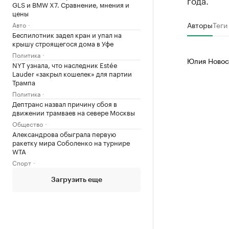
года.
GLS и BMW X7. Сравнение, мнения и
цены
Авторы
Теги
Авто
Беспилотник задел кран и упал на
крышу строящегося дома в Уфе
Политика
Юлия Новос
NYT узнала, что наследник Estée
Lauder «закрыл кошелек» для партии
Трампа
Политика
Дептранс назвал причину сбоя в
движении трамваев на севере Москвы
Общество
Александрова обыграла первую
ракетку мира Соболенко на турнире
WTA
Спорт
Загрузить еще