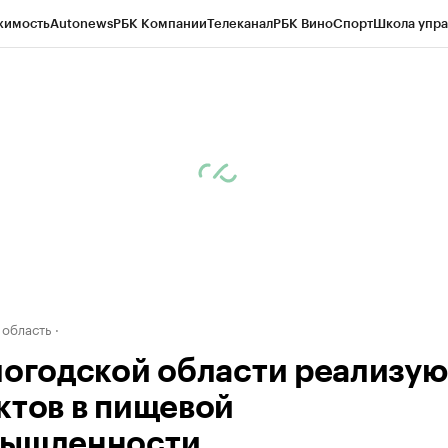
жимость
Autonews
РБК Компании
Телеканал
РБК Вино
Спорт
Школа упра
д
Стиль
Крипто
РБК Бизнес-среда
Дискуссионный клуб
Исследования
К
а контрагентов
Политика
Экономика
Бизнес
Технологии и медиа
Фина
 область
логодской области реализую
ктов в пищевой
ышленности