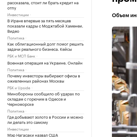
рассказала, стоит ли брать кредит на
отпу
Инвестиции
Объем инв
В Иране впервые за пять месяцев
показали кадры с Моджтабой Хаменеи.
Видео
Политика
Как облигационный долг помог решить
задачи реального бизнеса. Кейсы
РБК и МСП Банк
Военная операция на Украине. Онлайн
Политика
Почему инвесторы выбирают офисы в
оживленных районах Москвы
РБК и Upside
Минобороны сообщило об ударах по
складам с горючим в Одессе и
Черноморске
Политика
Где добывают золото в России и можно
ли делать это самому
Инвестиции
Мэр Нагасаки назвал США