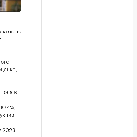
ектов по
т
того
оценке,
 года в
й
10,4%,
дукции
у 2023