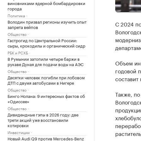
виновниками ядерной бомбардировки
города
Политика
Володин призвал регионы изучить опыт
С 2024 п
запрета вейпов
Вологодск
Общество
модерниза
Гастрогид по Центральной России:
сыры, крокодилы и органический сидр
департаме
РБК и РСХБ
В Румынии затопили четыре баржи в
Объем инв
рукаве Дуная для подачи воды на АЭС
годовой п
Общество
Десятки человек погибли при лобовом
составит 
ДТП с двумя автобусами в Нигере
Общество
Также, по
Бинго Нолана: 9 интересных фактов об
Вологодс
«Одиссее»
Общество
продукции
Дивидендные гэпы в 2026 году: две
хлебобуло
трети акций уже восстановили
переработ
котировки
Инвестиции
раститель
Новый Audi Q9 против Mercedes-Benz