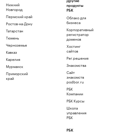
Другие
Нижний
продукты
Новгород
РБК
Пермский край
Облако для
бизнеса
Ростов-на-Дону
Корпоративный
Татарстан
регистратор
Тюмень
доменов
Черноземье
Хостинг
сайтов
Кавказ
Рег.решения
Карелия
Знакомства
Мурманск
Сайт
Приморский
знакомств
край
podbor.ru
РБК
Компании
РБК Курсы
Школа
управления
РБК
РБК