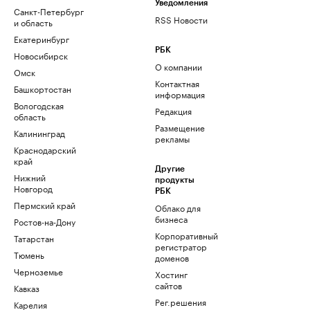
Уведомления
Санкт-Петербург
RSS Новости
и область
Екатеринбург
РБК
Новосибирск
О компании
Омск
Контактная
Башкортостан
информация
Вологодская
Редакция
область
Размещение
Калининград
рекламы
Краснодарский
край
Другие
Нижний
продукты
Новгород
РБК
Пермский край
Облако для
бизнеса
Ростов-на-Дону
Корпоративный
Татарстан
регистратор
Тюмень
доменов
Черноземье
Хостинг
сайтов
Кавказ
Рег.решения
Карелия