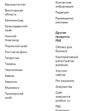
Контактная
Башкортостан
информация
Вологодская
Редакция
область
Размещение
Калининград
рекламы
Краснодарский
край
Другие
Нижний
продукты
Новгород
РБК
Пермский край
Облако для
бизнеса
Ростов-на-Дону
Корпоративный
Татарстан
регистратор
Тюмень
доменов
Черноземье
Хостинг
сайтов
Кавказ
Рег.решения
Карелия
Знакомства
Мурманск
Сайт
Приморский
знакомств
край
podbor.ru
РБК
Компании