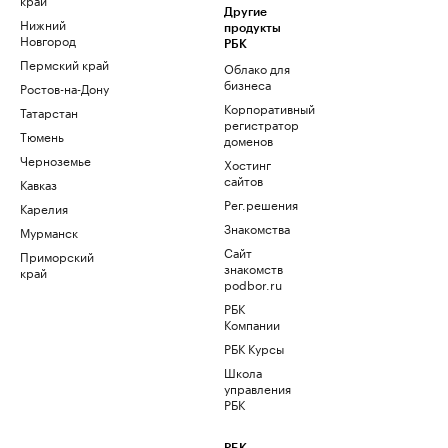
Другие
Нижний
продукты
Новгород
РБК
Пермский край
Облако для
бизнеса
Ростов-на-Дону
Корпоративный
Татарстан
регистратор
Тюмень
доменов
Черноземье
Хостинг
сайтов
Кавказ
Рег.решения
Карелия
Знакомства
Мурманск
Сайт
Приморский
знакомств
край
podbor.ru
РБК
Компании
РБК Курсы
Школа
управления
РБК