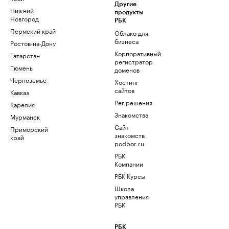
Другие
Нижний
продукты
Новгород
РБК
Пермский край
Облако для
бизнеса
Ростов-на-Дону
Корпоративный
Татарстан
регистратор
Тюмень
доменов
Черноземье
Хостинг
сайтов
Кавказ
Рег.решения
Карелия
Знакомства
Мурманск
Сайт
Приморский
знакомств
край
podbor.ru
РБК
Компании
РБК Курсы
Школа
управления
РБК
РБК