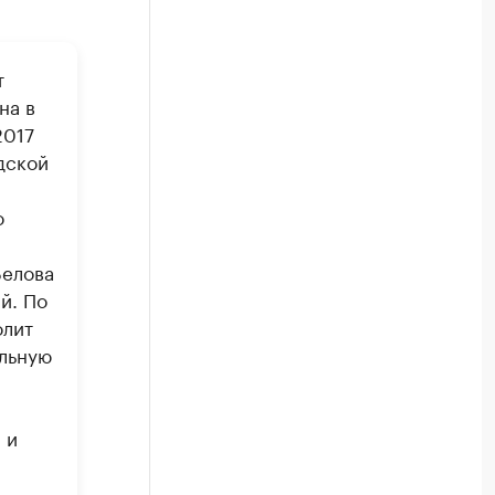
т
на в
2017
дской
о
Белова
й. По
олит
ельную
 и