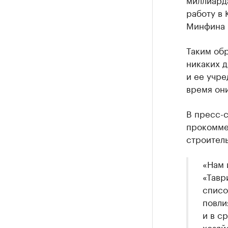
работу в 
Минфина
Таким обр
никаких д
и ее учр
время он
В пресс-
прокомме
строитель
«Нам 
«Тавр
списо
повли
и в с
хозяй