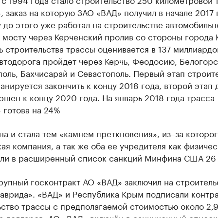
, заказ на которую ЗАО «ВАД» получил в начале 2017 
 до этого уже работал на строительстве автомобильн
 мосту через Керченский пролив со стороны города 
 строительства трассы оценивается в 137 миллиардо
втодорога пройдет через Керчь, Феодосию, Белогорс
оль, Бахчисарай и Севастополь. Первый этап строит
анируется закончить к концу 2018 года, второй этап
ршен к концу 2020 года. На январь 2018 года трасса
 готова на 24%
а и стала тем «камнем преткновения», из–за которо
ая компания, а так же оба ее учредителя как физиче
али в расширенный список санкций Минфина США 26 
рупный госконтракт АО «ВАД» заключил на строитель
аврида». «ВАД» и Республика Крым подписали контра
ьство трассы с предполагаемой стоимостью около 2,
а долларов. АО «ВАД» включён в санкционный список