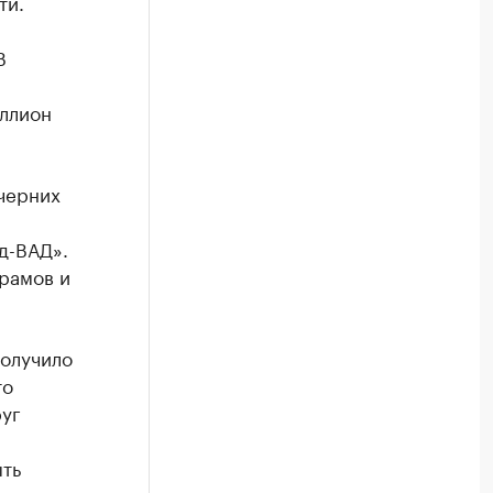
ти.
В
иллион
очерних
д-ВАД».
рамов и
получило
то
руг
ыть