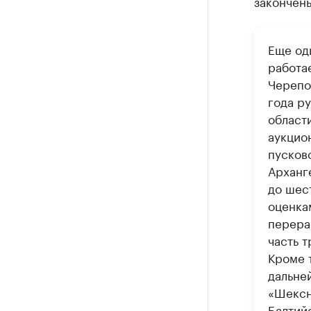
закончены
Еще од
работа
Черепо
года р
област
аукцио
пусков
Арханг
до шес
оценка
перера
часть т
Кроме 
дальне
«Шексна
Балтий