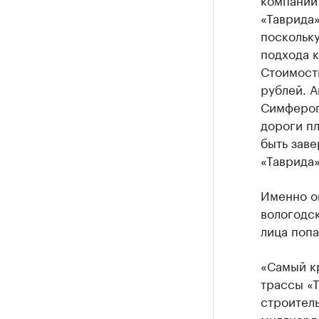
«Таврида»
поскольку
подхода к
Стоимость
рублей. А
Симфероп
дороги пл
быть заве
«Таврида»
Именно он
вологодск
лица поп
«Самый к
трассы «Т
строител
миллиард