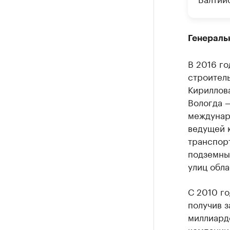
Генераль
В 2016 г
строитель
Кириллова
Вологда —
междунар
ведущей 
транспорт
подземны
улиц обла
С 2010 го
получив з
миллиард
компании 