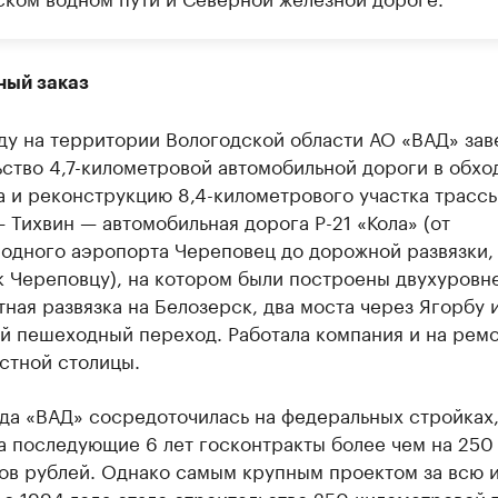
ный заказ
оду на территории Вологодской области АО «ВАД» за
ство 4,7-километровой автомобильной дороги в обхо
 и реконструкцию 8,4-километрового участка трассы
 Тихвин — автомобильная дорога Р-21 «Кола» (от
одного аэропорта Череповец до дорожной развязки,
к Череповцу), на котором были построены двухуровн
ная развязка на Белозерск, два моста через Ягорбу 
й пешеходный переход. Работала компания и на рем
стной столицы.
да «ВАД» сосредоточилась на федеральных стройках
а последующие 6 лет госконтракты более чем на 250
ов рублей. Однако самым крупным проектом за всю 
с 1994 года стало строительство 250 километровой 