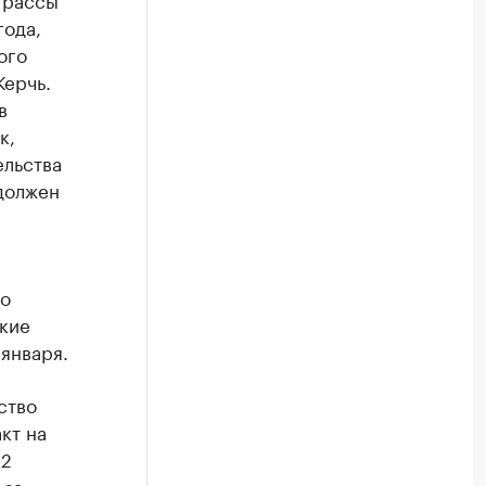
года,
ого
Керчь.
в
к,
ельства
 должен
го
ские
января.
ство
кт на
92
 за