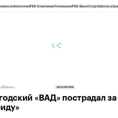
жимость
Autonews
РБК Компании
Телеканал
РБК Вино
Спорт
Школа упра
д
Стиль
Крипто
РБК Бизнес-среда
Дискуссионный клуб
Исследования
К
а контрагентов
Политика
Экономика
Бизнес
Технологии и медиа
Фина
 область
ЭКСКЛЮЗИВ
годский «ВАД» пострадал за
риду»