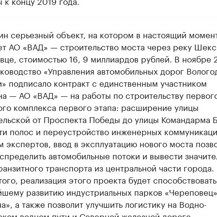
 к концу 2019 года.
ин серьезный объект, на котором в настоящий момен
ет АО «ВАД» — строительство моста через реку Шекс
вце, стоимостью 16, 9 миллиардов рублей. В ноябре 
уководство «Управления автомобильных дорог Волого
и» подписало контракт с единственным участником
на — АО «ВАД» — на работы по строительству первог
ого комплекса первого этапа: расширение улицы
ельской от Проспекта Победы до улицы Командарма 
ти полос и переустройство инженерных коммуникаци
м экспертов, ввод в эксплуатацию нового моста позв
спределить автомобильные потоки и вывести значит
ранзитного транспорта из центральной части города.
того, реализация этого проекта будет способствовать
йшему развитию индустриальных парков «Череповец»
», а также позволит улучшить логистику на Водно-
ском водном пути и Северной железной дороге.