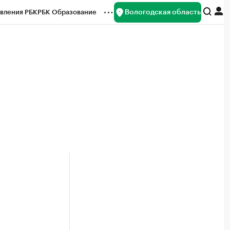
Вологодская область
вления РБК
РБК Образование
редитные рейтинги
Франшизы
нсы
Рынок наличной валюты