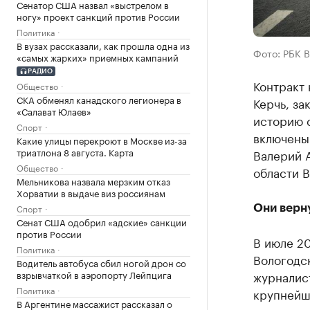
Сенатор США назвал «выстрелом в
ногу» проект санкций против России
Политика
В вузах рассказали, как прошла одна из
Фото: РБК В
«самых жарких» приемных кампаний
РАДИО
Контракт
Общество
СКА обменял канадского легионера в
Керчь, за
«Салават Юлаев»
историю 
Спорт
включены
Какие улицы перекроют в Москве из-за
триатлона 8 августа. Карта
Валерий 
Общество
области В
Мельникова назвала мерзким отказ
Хорватии в выдаче виз россиянам
Спорт
Они верн
Сенат США одобрил «адские» санкции
против России
В июле 20
Политика
Вологодск
Водитель автобуса сбил ногой дрон со
взрывчаткой в аэропорту Лейпцига
журналист
Политика
крупнейш
В Аргентине массажист рассказал о