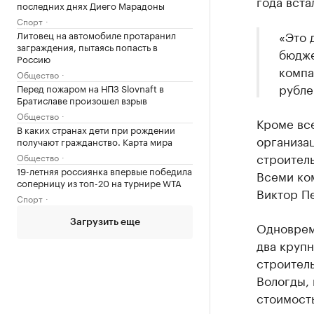
года вста
последних днях Диего Марадоны
Спорт
«Это 
Литовец на автомобиле протаранил
заграждения, пытаясь попасть в
бюдже
Россию
компа
Общество
рубле
Перед пожаром на НПЗ Slovnaft в
Братиславе произошел взрыв
Общество
Кроме все
В каких странах дети при рождении
организа
получают гражданство. Карта мира
строител
Общество
19-летняя россиянка впервые победила
Всеми ко
соперницу из топ-20 на турнире WTA
Виктор П
Спорт
Загрузить еще
Одноврем
два крупн
строитель
Вологды, 
стоимость