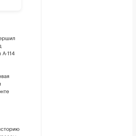
вершил
д
 А-114
евая
и
онте
,
историю
трассы