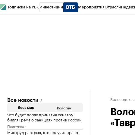
Подписка на РБК
Инвестиции
Мероприятия
Отрасли
Недви
РБК Курсы
РБК Life
Тренды
Визионеры
Национальные проекты
Горо
Газета
Спецпроекты СПб
Конференции СПб
Спецпроекты
Проверк
Вологодская
Все новости
Вологда
Весь мир
Воло
Что будет после принятия сенатом
билля Грэма о санкциях против России
«Тав
Политика
Минтруд раскрыл, кто получит право