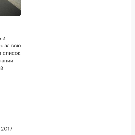
 и
» за всю
в список
пании
ой
 2017