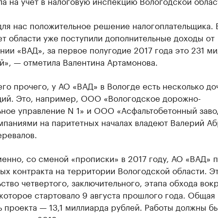
ла на учет в налоговую инспекцию Вологодской облас
для нас положительное решение налогоплательщика. 
т области уже поступили дополнительные доходы от
нии «ВАД», за первое полугодие 2017 года это 231 м
й», — отметила Валентина Артамонова.
го прочего, у АО «ВАД» в Вологде есть несколько д
ций. Это, например, ООО «Вологодское дорожно-
ьное управление N 1» и ООО «Асфальтобетонный заво
мпаниями на паритетных началах владеют Валерий Аб
еревалов.
енно, со сменой «прописки» в 2017 году, АО «ВАД» 
ых контракта на территории Вологодской области. Э
ство четвертого, заключительного, этапа обхода вок
которое стартовало 9 августа прошлого года. Общая
 проекта — 13,1 миллиарда рублей. Работы должны б