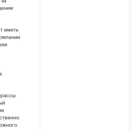
щении
т иметь
компании
шее
а
трассы
ый
не
ественно
рожного