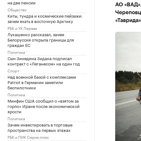
на две пенсии
АО «ВАД»,
Общество
Череповц
Киты, тундра и космические пейзажи:
зачем ехать в восточную Арктику
«Таврида»
РБК и УК Первая
Лукашенко рассказал, зачем
Белоруссия открыла границы для
граждан ЕС
Политика
Сын Зинедина Зидана подписал
контракт с «Леганесом» на один год
Спорт
Над военной базой с комплексами
Patriot в Германии заметили
беспилотники
Политика
Минфин США сообщил о «взятом за
горло» Иране после экономической
ярости
Политика
Зачем инвестировать в торговые
пространства на первых этажах
РБК и ПИК Серия плюс