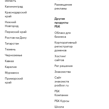
область
Размещение
Калининград
рекламы
Краснодарский
край
Другие
Нижний
продукты
Новгород
РБК
Пермский край
Облако для
бизнеса
Ростов-на-Дону
Корпоративный
Татарстан
регистратор
Тюмень
доменов
Черноземье
Хостинг
сайтов
Кавказ
Рег.решения
Карелия
Знакомства
Мурманск
Сайт
Приморский
знакомств
край
podbor.ru
РБК
Компании
РБК Курсы
Школа