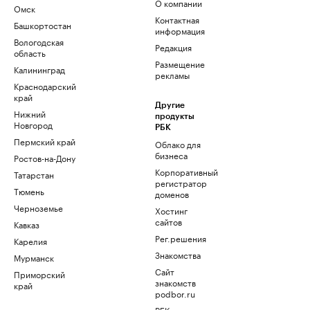
О компании
Омск
Контактная
Башкортостан
информация
Вологодская
Редакция
область
Размещение
Калининград
рекламы
Краснодарский
край
Другие
Нижний
продукты
Новгород
РБК
Пермский край
Облако для
бизнеса
Ростов-на-Дону
Корпоративный
Татарстан
регистратор
Тюмень
доменов
Черноземье
Хостинг
сайтов
Кавказ
Рег.решения
Карелия
Знакомства
Мурманск
Сайт
Приморский
знакомств
край
podbor.ru
РБК