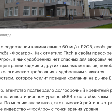
Вологда
 о содержании кадмия свыше 60 мг/кг P2O5, сообща
жба «Фосагро». Как отметило Fitсh в своём пресс-ре
гро», в чьих удобрениях нет опасных для здоровья ч
нцентраций кадмия и других тяжелых металлов, подо
экологические требования к удобрениям являются
ством, которое усилит позиции компании на рынке Е
го, агентство подтвердило долгосрочный кредитный 
» на инвестиционном уровне «BBB-» со стабильным
. По мнению аналитиков, этот высокий рейтинг «отр
е лидерство «ФосАгро» с точки зрения уровня