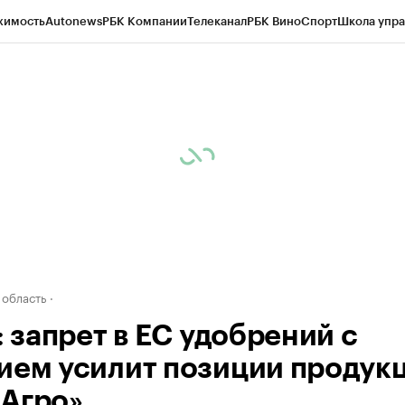
жимость
Autonews
РБК Компании
Телеканал
РБК Вино
Спорт
Школа упра
д
Стиль
Крипто
РБК Бизнес-среда
Дискуссионный клуб
Исследования
К
а контрагентов
Политика
Экономика
Бизнес
Технологии и медиа
Фина
 область
: запрет в ЕС удобрений с
ием усилит позиции продук
Агро»