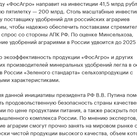
ду «ФосАгро» направит на инвестиции 41,5 млрд рубл
ю пятилетку — 200 млрд. Столь масштабные инвести
у поставщику удобрений для российских аграриев
мы, чтобы надежно обеспечить поставками стремите
 спрос со стороны АПК РФ. По оценке Минсельхоза,
ие удобрений аграриями в России удвоится до 2025 
то экоэффективность продукции «ФосАгро» и других
их производителей минеральных удобрений легла в о
в России «Зеленого стандарта» сельхозпродукции с
ыми характеристиками.
я данной инициативы президента РФ В.В. Путина по
ть продовольственную безопасность страны качеств
и по цене продуктами питания, а также раскрыть по
ышленного комплекса России. По мнению экспертов
ие аграрии смогут прочно занять на мировом рынке 
ски чистой продукции высокого качества, объем кот