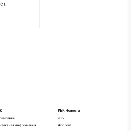
ст.
К
РБК Новости
компании
iOS
нтактная информация
Android