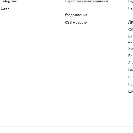
Telegram
Корпоративная подписка
Ре
Дзен
Ра
Уведомления
RSS Новости
Др
Об
Ко
до
Хо
Ре
Зн
Са
РБ
РБ
Шк