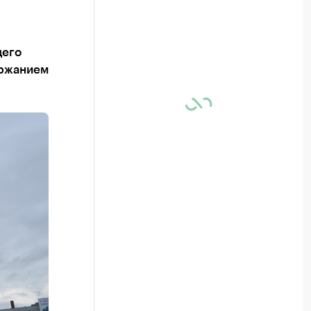
щего
ержанием