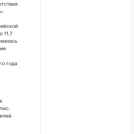
утствия
».
сийской
 11,7
ималась
ние
го года
х
тыс.
телей