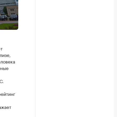
ет
лизе,
еловека
бные
С.
рейтинг
ажает