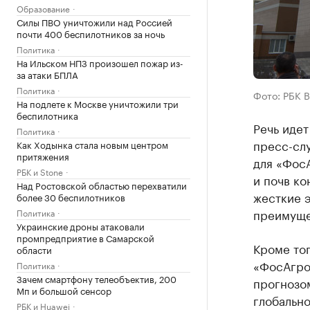
Образование
Силы ПВО уничтожили над Россией
почти 400 беспилотников за ночь
Политика
На Ильском НПЗ произошел пожар из-
за атаки БПЛА
Политика
Фото: РБК 
На подлете к Москве уничтожили три
беспилотника
Речь идет
Политика
пресс-слу
Как Ходынка стала новым центром
притяжения
для «ФосА
РБК и Stone
и почв ко
Над Ростовской областью перехватили
жесткие 
более 30 беспилотников
преимуще
Политика
Украинские дроны атаковали
промпредприятие в Самарской
Кроме то
области
«ФосАгро
Политика
Зачем смартфону телеобъектив, 200
прогнозом
Мп и большой сенсор
глобально
РБК и Huawei