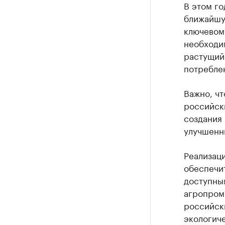
В этом го
ближайшу
ключевом
необходи
растущий
потреблен
Важно, ч
российск
создания 
улучшенн
Реализаци
обеспечи
доступным
агропром
российск
экологиче