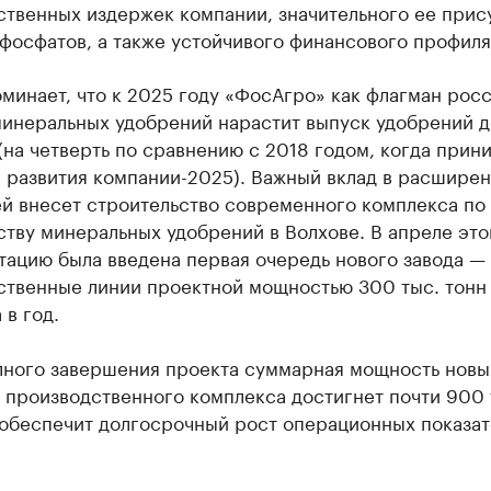
ственных издержек компании, значительного ее прис
фосфатов, а также устойчивого финансового профиля
оминает, что к 2025 году «ФосАгро» как флагман рос
инеральных удобрений нарастит выпуск удобрений до
(на четверть по сравнению с 2018 годом, когда прин
 развития компании-2025). Важный вклад в расшире
й внесет строительство современного комплекса по
тву минеральных удобрений в Волхове. В апреле это
тацию была введена первая очередь нового завода —
ственные линии проектной мощностью 300 тыс. тонн
в год.
лного завершения проекта суммарная мощность новы
 производственного комплекса достигнет почти 900 
 обеспечит долгосрочный рост операционных показа