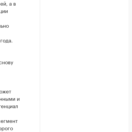
ей, а в
ции
льно
года.
снову
может
енными и
тенциал
,
сегмент
орого