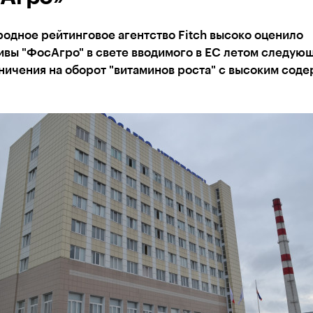
одное рейтинговое агентство Fitch высоко оценило
ивы "ФосАгро" в свете вводимого в ЕС летом следую
ничения на оборот "витаминов роста" с высоким сод