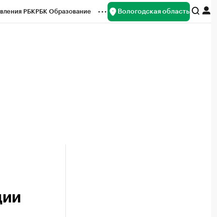
Вологодская область
вления РБК
РБК Образование
редитные рейтинги
Франшизы
нсы
Рынок наличной валюты
ции