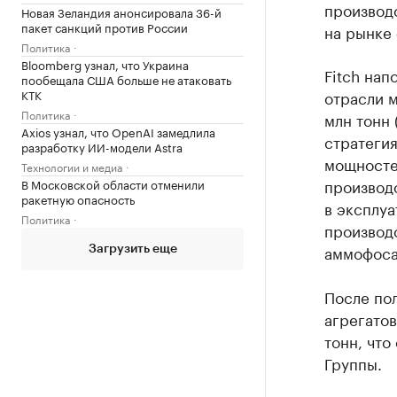
производ
Новая Зеландия анонсировала 36-й
пакет санкций против России
на рынке 
Политика
Bloomberg узнал, что Украина
Fitch нап
пообещала США больше не атаковать
КТК
отрасли м
Политика
млн тонн 
Axios узнал, что OpenAI замедлила
стратегия
разработку ИИ-модели Astra
мощносте
Технологии и медиа
производс
В Московской области отменили
ракетную опасность
в эксплуа
Политика
производ
аммофоса 
Загрузить еще
После по
агрегатов
тонн, что
Группы.