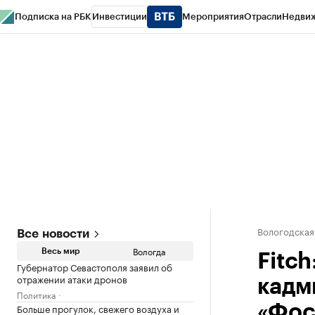
Подписка на РБК
Инвестиции
Мероприятия
Отрасли
Недви
РБК Курсы
РБК Life
Тренды
Визионеры
Национальные проекты
Горо
Газета
Спецпроекты СПб
Конференции СПб
Спецпроекты
Проверк
Вологодская
Все новости
Вологда
Весь мир
Fitch
Губернатор Севастополя заявил об
отражении атаки дронов
кадм
Политика
Больше прогулок, свежего воздуха и
«Фос