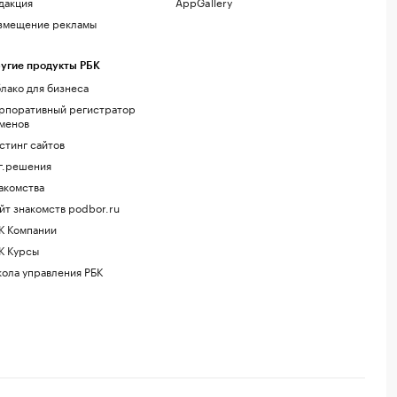
дакция
AppGallery
змещение рекламы
угие продукты РБК
лако для бизнеса
рпоративный регистратор
менов
стинг сайтов
г.решения
акомства
йт знакомств podbor.ru
К Компании
К Курсы
ола управления РБК