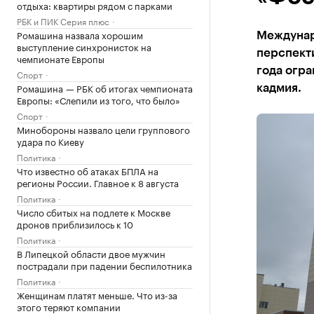
отдыха: квартиры рядом с парками
РБК и ПИК Серия плюс
Ромашина назвала хорошим
Междунар
выступление синхронисток на
перспект
чемпионате Европы
года огра
Спорт
Ромашина — РБК об итогах чемпионата
кадмия.
Европы: «Слепили из того, что было»
Спорт
Минобороны назвало цели группового
удара по Киеву
Политика
Что известно об атаках БПЛА на
регионы России. Главное к 8 августа
Политика
Число сбитых на подлете к Москве
дронов приблизилось к 10
Политика
В Липецкой области двое мужчин
пострадали при падении беспилотника
Политика
Женщинам платят меньше. Что из-за
этого теряют компании