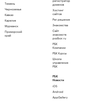
регистратор
Тюмень
доменов
Черноземье
Хостинг
сайтов
Кавказ
Рег.решения
Карелия
Знакомства
Мурманск
Сайт
Приморский
знакомств
край
podbor.ru
РБК
Компании
РБК Курсы
Школа
управления
РБК
РБК
Новости
iOS
Android
AppGallery