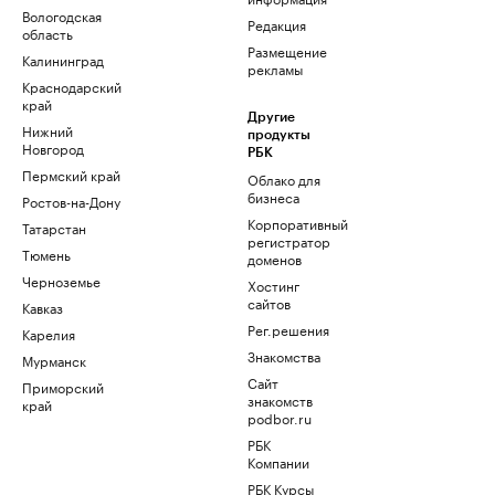
Вологодская
Редакция
область
Размещение
Калининград
рекламы
Краснодарский
край
Другие
Нижний
продукты
Новгород
РБК
Пермский край
Облако для
бизнеса
Ростов-на-Дону
Корпоративный
Татарстан
регистратор
Тюмень
доменов
Черноземье
Хостинг
сайтов
Кавказ
Рег.решения
Карелия
Знакомства
Мурманск
Сайт
Приморский
знакомств
край
podbor.ru
РБК
Компании
РБК Курсы