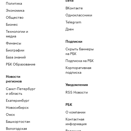
сети
Политика
ВКонтакте
Экономика
Одноклассники
Общество
Telegram
Бизнес
Дзен
Технологии и
медиа
Финансы
Подписки
Скрыть баннеры
Биографии
на РБК
База знаний
Подписка на РБК
РБК Образование
Корпоративная
подписка
Новости
регионов
Уведомления
Санкт-Петербург
RSS Новости
и область
Екатеринбург
РБК
Новосибирск
О компании
Омск
Контактная
Башкортостан
информация
Вологодская
Редакция