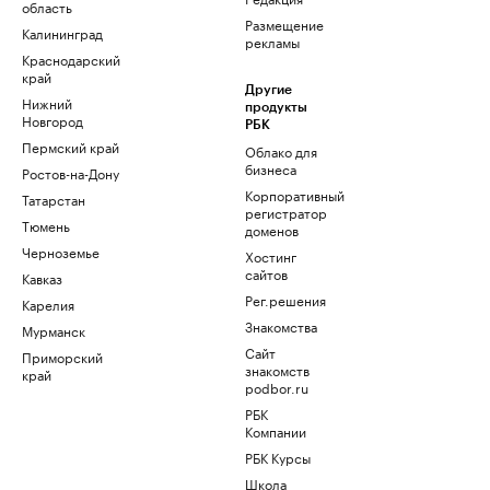
область
Размещение
Калининград
рекламы
Краснодарский
край
Другие
Нижний
продукты
Новгород
РБК
Пермский край
Облако для
бизнеса
Ростов-на-Дону
Корпоративный
Татарстан
регистратор
Тюмень
доменов
Черноземье
Хостинг
сайтов
Кавказ
Рег.решения
Карелия
Знакомства
Мурманск
Сайт
Приморский
знакомств
край
podbor.ru
РБК
Компании
РБК Курсы
Школа