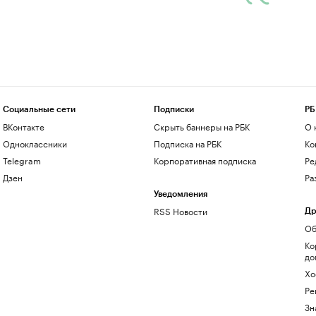
Социальные сети
Подписки
РБ
ВКонтакте
Скрыть баннеры на РБК
О 
Одноклассники
Подписка на РБК
Ко
Telegram
Корпоративная подписка
Ре
Дзен
Ра
Уведомления
RSS Новости
Др
Об
Ко
до
Хо
Ре
Зн