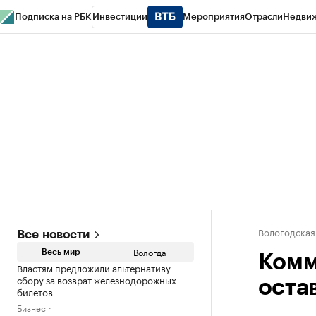
Подписка на РБК
Инвестиции
Мероприятия
Отрасли
Недви
РБК Курсы
РБК Life
Тренды
Визионеры
Национальные проекты
Горо
Газета
Спецпроекты СПб
Конференции СПб
Спецпроекты
Проверк
Вологодская
Все новости
Вологда
Весь мир
Комм
Властям предложили альтернативу
сбору за возврат железнодорожных
оста
билетов
Бизнес