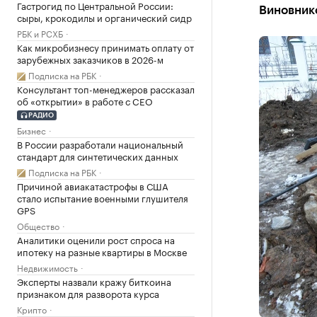
Гастрогид по Центральной России:
Виновник
сыры, крокодилы и органический сидр
РБК и РСХБ
Как микробизнесу принимать оплату от
зарубежных заказчиков в 2026-м
Подписка на РБК
Консультант топ-менеджеров рассказал
об «открытии» в работе с CEO
РАДИО
Бизнес
В России разработали национальный
стандарт для синтетических данных
Подписка на РБК
Причиной авиакатастрофы в США
стало испытание военными глушителя
GPS
Общество
Аналитики оценили рост спроса на
ипотеку на разные квартиры в Москве
Недвижимость
Эксперты назвали кражу биткоина
признаком для разворота курса
Крипто