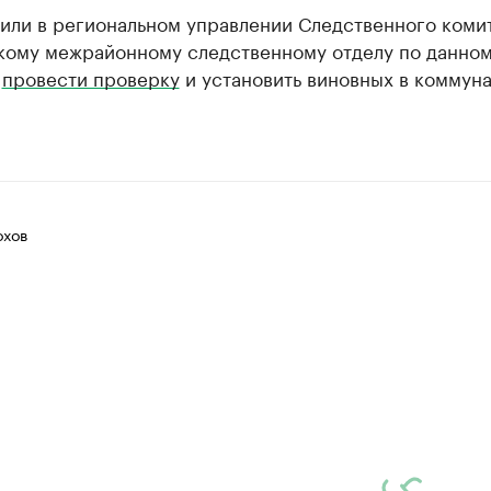
или в региональном управлении Следственного комит
кому межрайонному следственному отделу по данном
о
провести проверку
и установить виновных в коммун
хов