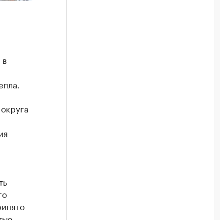
 в
епла.
 округа
ия
ть
го
ринято
тью