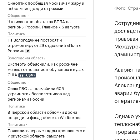
Синоптик пообещал москвичам жару и
Фото: Стран
небольшие дожди с грозами
Общество
Что известно об атаках БПЛА на
Сотрудни
регионы России. Главное к 6 августа
доследств
Политика
правовая 
На Вологодчине построят и
отремонтируют 29 отделений «Почты
Междуреч
России»
администр
Вологодская область
Эксперты объяснили, как россияне
Авария н
меняют отношение к обучению в вузах
США
произошла
РАДИО
Общество
Александр
Силы ПВО за ночь сбили 605
аварии бу
украинских беспилотников над
регионами России
оператив
Политика
В Тверской области обломки дрона
Однако уж
повредили фасад объекта Wildberries
теплоснаб
Политика
Появились первые кадры пропавшего в
прорыва о
Иркутской области самолета
решение 