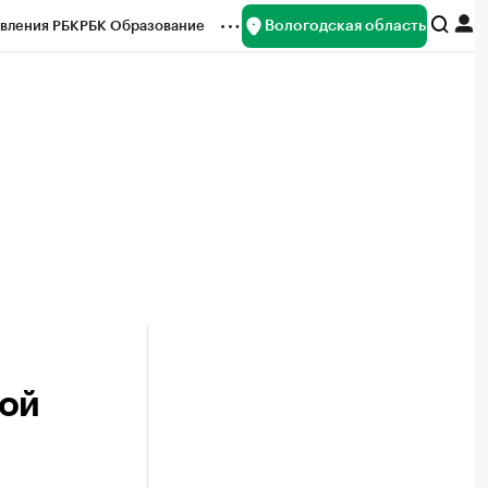
Вологодская область
вления РБК
РБК Образование
редитные рейтинги
Франшизы
нсы
Рынок наличной валюты
дой