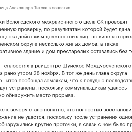
ица Александра Титова в соцсетях
ки Вологодского межрайонного отдела СК проводят
енную проверку, по результатам которой будет дана
оценка действиям должностных лиц, по вине которых
енском округе несколько жилых домов, а также
ативное здание и дом престарелых оставались без т
а теплосетях в райцентре Шуйское Междуреченского
 рано утром 28 ноября. В тот же день глава округа
 Титов пообещал землякам, что к полудню последств
дут устранены, поскольку коммунальщикам удалось
но обнаружить место прорыва.
е к вечеру стало понятно, что полностью восстанови
жение не удастся, поскольку после устранения одно
бнаружились другие протечки, в связи с чем было п
полностью менять участок теплотрассы протяженнос