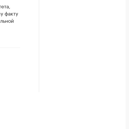
ета,
у факту
альной