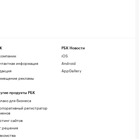
К
РБК Новости
компании
iOS
нтактная информация
Android
дакция
AppGallery
змещение рекламы
угие продукты РБК
лако для бизнеса
рпоративный регистратор
менов
стинг сайтов
г.решения
акомства