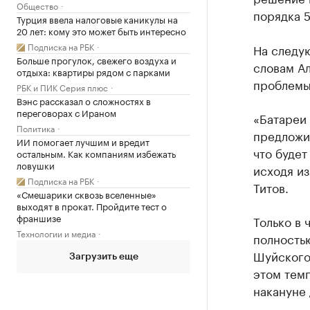
Общество
порядка 5
Турция ввела налоговые каникулы на
20 лет: кому это может быть интересно
Подписка на РБК
На следую
Больше прогулок, свежего воздуха и
словам Ал
отдыха: квартиры рядом с парками
проблемы
РБК и ПИК Серия плюс
Вэнс рассказал о сложностях в
переговорах с Ираном
«Батареи
Политика
предложи
ИИ помогает лучшим и вредит
что буде
остальным. Как компаниям избежать
ловушки
исходя из
Подписка на РБК
Титов.
«Смешарики сквозь вселенные»
выходят в прокат. Пройдите тест о
франшизе
Только в 
Технологии и медиа
полностью
Шуйского 
Загрузить еще
этом темп
накануне 