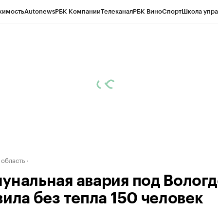
жимость
Autonews
РБК Компании
Телеканал
РБК Вино
Спорт
Школа упра
д
Стиль
Крипто
РБК Бизнес-среда
Дискуссионный клуб
Исследования
К
а контрагентов
Политика
Экономика
Бизнес
Технологии и медиа
Фина
 область
унальная авария под Волог
вила без тепла 150 человек