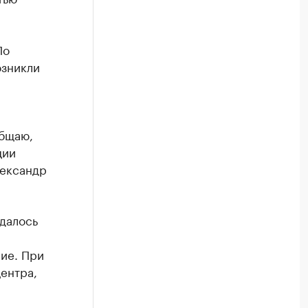
По
озникли
общаю,
ции
ександр
удалось
ие. При
ентра,