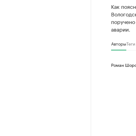
Как поясн
Вологодс
поручен
аварии.
Авторы
Теги
Роман Шоро