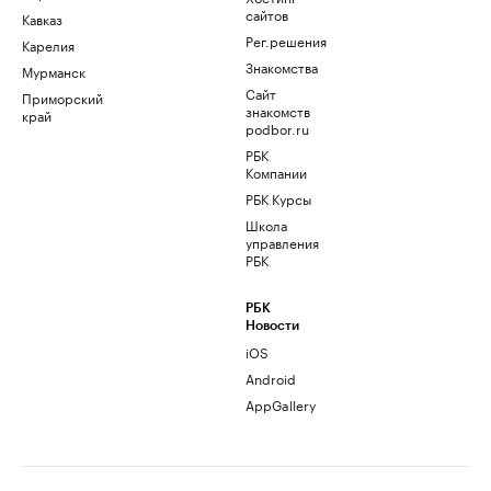
сайтов
Кавказ
Рег.решения
Карелия
Знакомства
Мурманск
Сайт
Приморский
знакомств
край
podbor.ru
РБК
Компании
РБК Курсы
Школа
управления
РБК
РБК
Новости
iOS
Android
AppGallery