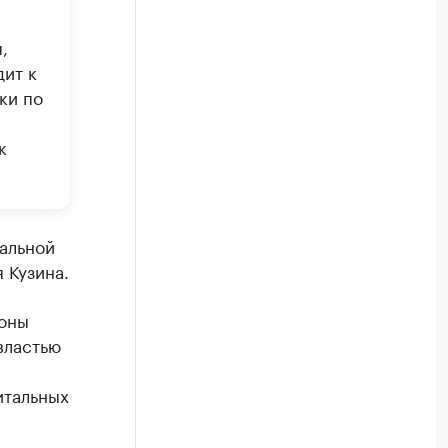
,
ит к
ки по
к
нальной
 Кузина.
роны
властью
итальных