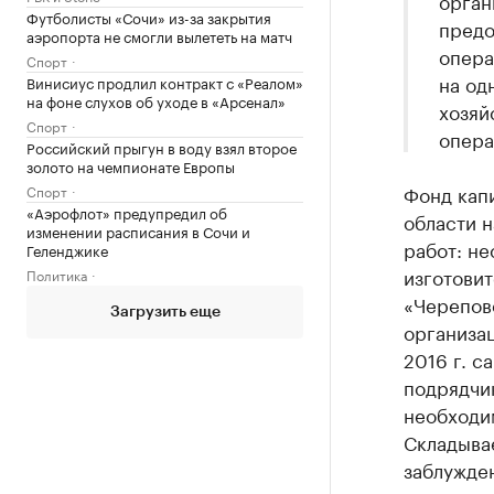
орган
Футболисты «Сочи» из-за закрытия
предо
аэропорта не смогли вылететь на матч
опера
Спорт
на од
Винисиус продлил контракт с «Реалом»
на фоне слухов об уходе в «Арсенал»
хозяй
Спорт
опера
Российский прыгун в воду взял второе
золото на чемпионате Европы
Фонд кап
Спорт
«Аэрофлот» предупредил об
области 
изменении расписания в Сочи и
работ: не
Геленджике
изготови
Политика
«Черепов
Загрузить еще
организац
2016 г. 
подрядчик
необходи
Складывае
заблужде