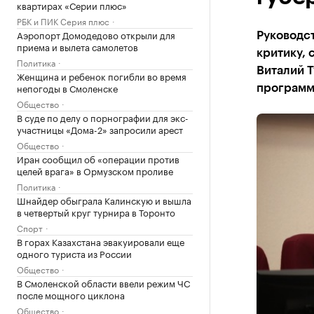
квартирах «Серии плюс»
РБК и ПИК Серия плюс
Аэропорт Домодедово открыли для
Руководс
приема и вылета самолетов
критику, 
Политика
Виталий Т
Женщина и ребенок погибли во время
непогоды в Смоленске
программ
Общество
В суде по делу о порнографии для экс-
участницы «Дома-2» запросили арест
Общество
Иран сообщил об «операции против
целей врага» в Ормузском проливе
Политика
Шнайдер обыграла Калинскую и вышла
в четвертый круг турнира в Торонто
Спорт
В горах Казахстана эвакуировали еще
одного туриста из России
Общество
В Смоленской области ввели режим ЧС
после мощного циклона
Общество