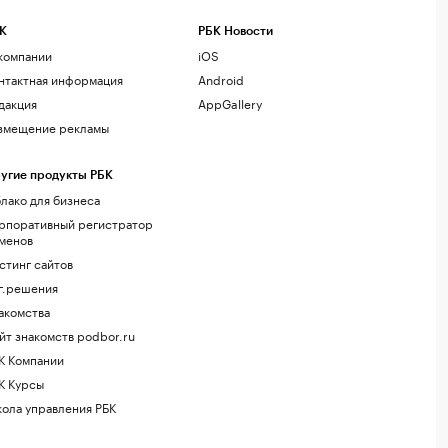
К
РБК Новости
компании
iOS
нтактная информация
Android
дакция
AppGallery
змещение рекламы
угие продукты РБК
лако для бизнеса
рпоративный регистратор
менов
стинг сайтов
г.решения
акомства
йт знакомств podbor.ru
К Компании
К Курсы
ола управления РБК