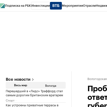
Подписка на РБК
Инвестиции
Мероприятия
Отрасли
Недви
РБК Курсы
РБК Life
Тренды
Визионеры
Национальные проекты
Горо
Газета
Спецпроекты СПб
Конференции СПб
Спецпроекты
Проверк
Вологодская
Все новости
Вологда
Весь мир
Проб
Перешедший в «Лидс» Траффорд стал
самым дорогим британским вратарем
отве
Спорт
Как устроены приватные террасы в
губе