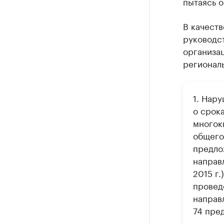
пытаясь о
В качеств
руководс
организац
регионал
1. Нар
о срок
многок
общего
предло
направ
2015 г.
провед
направ
74 пре