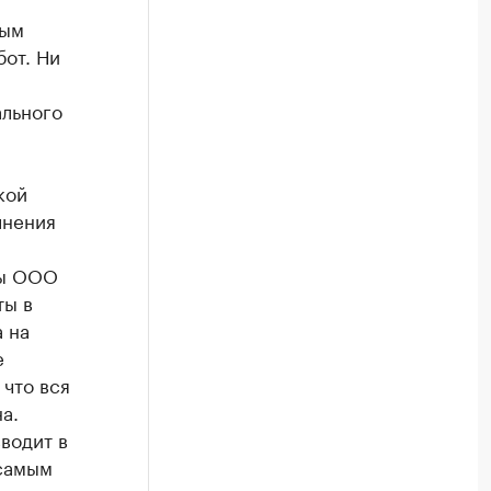
ным
от. Ни
ального
кой
лнения
ны ООО
ты в
 на
е
что вся
а.
водит в
 самым