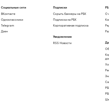
Социальные сети
Подписки
РБ
ВКонтакте
Скрыть баннеры на РБК
О 
Одноклассники
Подписка на РБК
Ко
Telegram
Корпоративная подписка
Ре
Дзен
Ра
Уведомления
RSS Новости
Др
Об
Ко
до
Хо
Ре
Зн
Са
РБ
РБ
Шк