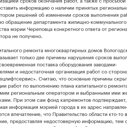
изацией сроков окончания работ, а также с просьбой
ставить информацию о наличии принятых региональ
тором решений об изменении сроков выполнения раб
но обращение департамента жилищно-коммунального
ства мэрии Череповца конкретного ответа от регион
тора не получено.
итального ремонта многоквартирных домов Вологодс
называет только две причины нарушения сроков выпо
своевременная поставка оборудования заводами-
телями и недостаточная организация работ со сторо
ецлифтсервис». Считаю, что основные причины скры
ии работ по выполнению плана капитального ремонта
самим региональным оператором и выбранными ими ж
ами. При этом сам фонд капремонтов подтверждает, 
мая информация мэрией города в их адрес направлен
тся впечатление, что Правительство области кто-то в
ние, предоставляя недостоверную информацию, тем