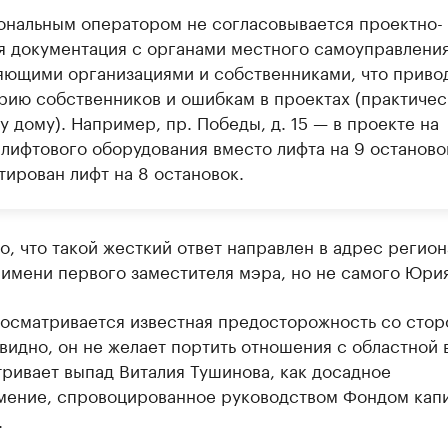
иональным оператором не согласовывается проектно-
я документация с органами местного самоуправления
яющими организациями и собственниками, что привод
рию собственников и ошибкам в проектах (практичес
 дому). Например, пр. Победы, д. 15 — в проекте на
 лифтового оборудования вместо лифта на 9 останово
тирован лифт на 8 остановок.
, что такой жесткий ответ направлен в адрес регио
 имени первого заместителя мэра, но не самого Юрия
росматривается известная предосторожность со сто
видно, он не желает портить отношения с областной 
ривает выпад Виталия Тушинова, как досадное
мение, спровоцированное руководством Фондом кап
.