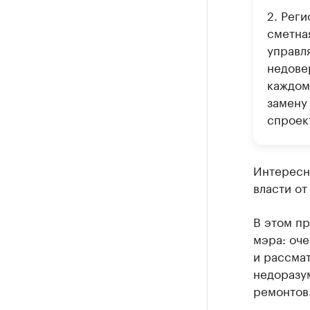
2. Рег
сметна
управл
недове
каждому
замену
спроек
Интересно
власти от
В этом п
мэра: оче
и рассмат
недоразу
ремонтов