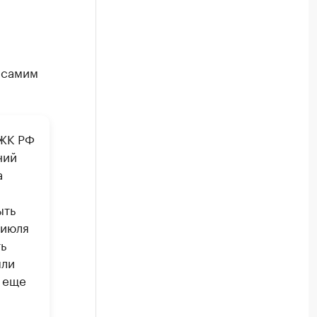
 самим
 ЖК РФ
ний
а
ыть
 июля
ь
ыли
а еще