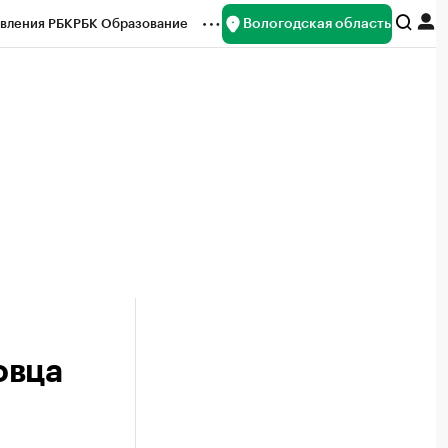
Вологодская область
вления РБК
РБК Образование
редитные рейтинги
Франшизы
нсы
Рынок наличной валюты
овца