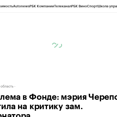
жимость
Autonews
РБК Компании
Телеканал
РБК Вино
Спорт
Школа упра
д
Стиль
Крипто
РБК Бизнес-среда
Дискуссионный клуб
Исследования
К
а контрагентов
Политика
Экономика
Бизнес
Технологии и медиа
Фина
 область
лема в Фонде: мэрия Череп
тила на критику зам.
рнатора