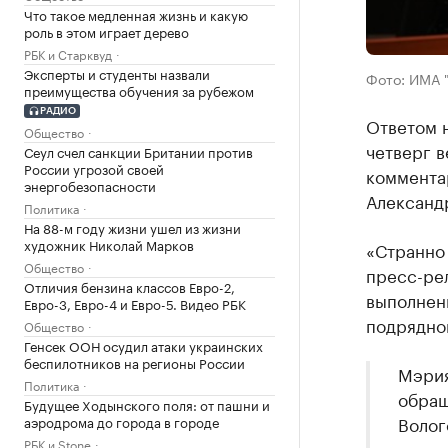
Что такое медленная жизнь и какую
роль в этом играет дерево
РБК и Старквуд
Эксперты и студенты назвали
Фото: ИМА 
преимущества обучения за рубежом
РАДИО
Ответом 
Общество
четверг 
Сеул счел санкции Британии против
России угрозой своей
коммента
энергобезопасности
Александ
Политика
На 88-м году жизни ушел из жизни
художник Николай Марков
«Странно
Общество
пресс-рел
Отличия бензина классов Евро-2,
выполнен
Евро-3, Евро-4 и Евро-5. Видео РБК
подрядно
Общество
Генсек ООН осудил атаки украинских
беспилотников на регионы России
Мэрия
Политика
обращ
Будущее Ходынского поля: от пашни и
Волог
аэродрома до города в городе
РБК и Stone