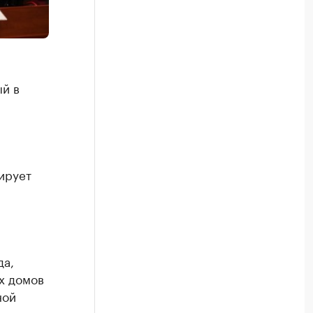
й в
ирует
да,
х домов
ной