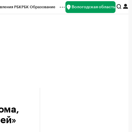
Вологодская область
вления РБК
РБК Образование
редитные рейтинги
Франшизы
нсы
Рынок наличной валюты
ома,
ией»