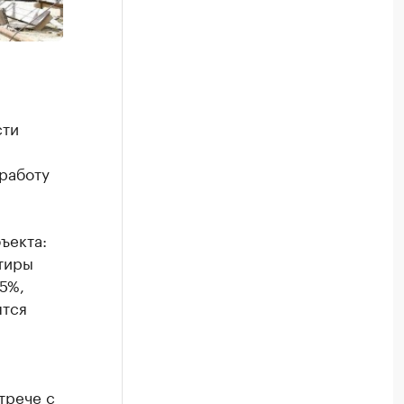
сти
 работу
ъекта:
ртиры
5%,
ятся
трече с