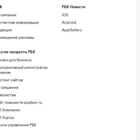
К
РБК Новости
компании
iOS
нтактная информация
Android
дакция
AppGallery
змещение рекламы
угие продукты РБК
лако для бизнеса
рпоративный регистратор
менов
стинг сайтов
г.решения
акомства
йт знакомств podbor.ru
К Компании
К Курсы
ола управления РБК