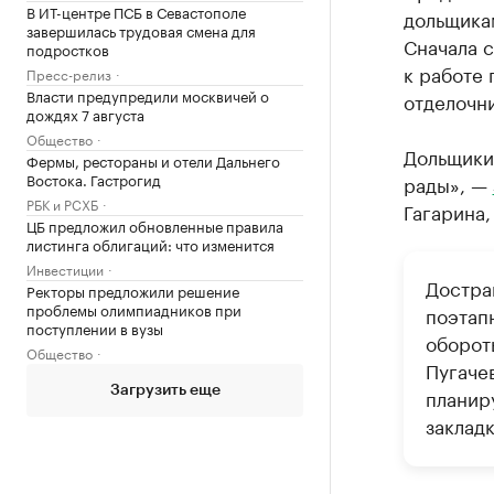
В ИТ-центре ПСБ в Севастополе
дольщика
завершилась трудовая смена для
Сначала 
подростков
к работе 
Пресс-релиз
Власти предупредили москвичей о
отделочни
дождях 7 августа
Общество
Дольщики 
Фермы, рестораны и отели Дальнего
Востока. Гастрогид
рады», —
РБК и РСХБ
Гагарина,
ЦБ предложил обновленные правила
листинга облигаций: что изменится
Инвестиции
Достра
Ректоры предложили решение
проблемы олимпиадников при
поэтапн
поступлении в вузы
оборот
Общество
Пугачев
Загрузить еще
планир
заклад