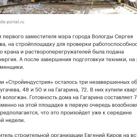
da-portal.ru
м первого заместителя мэра города Вологды Сергея
ва, на стройплощадку для проверки работоспособно
о крана и раствороперегружателей была подана
ергия. А после завершения подготовкуи техники, на
аменщики.
ии «Стройиндустрия» осталось три незавершенных об
угачева, 48 и 50 и на Гагарина, 72. В них купили ква
 вологжан. Готовность дома на Гагарина составляет 7
именно на этой площадке в первую очередь возобнов
редполагается, что это произойдет уже к середине
й недели.
тель строительной организации Евгений Киров на вс