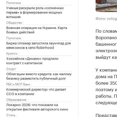
Политика
Ученые раскрыли роль «солнечных
перьев» в формировании мощных
вспышек
Фото: volog
Общество
Военная операция на Украине. Карта
По слова
боевых действий
Воропано
Политика
Биржа Uniswap запустила лаунчпад для
башенног
мемкоинов в сети Robinhood
электроэн
Крипто
выйдут к
Хоккейное «Динамо» продлило
контракт с капитаном
Спорт
У компан
Облигации вместо кредита: как малому
дома на П
бизнесу разместить публичный долг
более 350
РБК и МСП Банк
поэтому 
Коммерческий директор: что делает
CCO в компании
работы. П
Образование
следующе
Локарно-2026: что показали на
открытии фестиваля авторского кино
Представи
Стиль