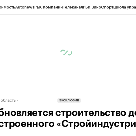
жимость
Autonews
РБК Компании
Телеканал
РБК Вино
Спорт
Школа упра
д
Стиль
Крипто
РБК Бизнес-среда
Дискуссионный клуб
Исследования
К
а контрагентов
Политика
Экономика
Бизнес
Технологии и медиа
Фина
 область
ЭКСКЛЮЗИВ
бновляется строительство д
строенного «Стройиндустр