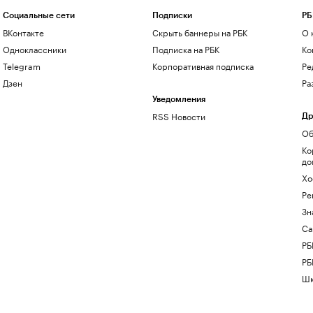
Социальные сети
Подписки
РБ
ВКонтакте
Скрыть баннеры на РБК
О 
Одноклассники
Подписка на РБК
Ко
Telegram
Корпоративная подписка
Ре
Дзен
Ра
Уведомления
RSS Новости
Др
Об
Ко
до
Хо
Ре
Зн
Са
РБ
РБ
Шк