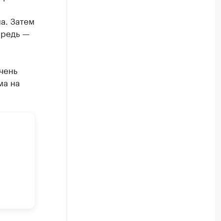
а. Затем
ередь —
чень
ма на