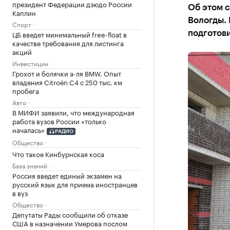
президент Федерации дзюдо России
Об этом 
Каплин
Вологды. 
Спорт
ЦБ введет минимальный free-float в
подготови
качестве требования для листинга
акций
Инвестиции
Грохот и болячки а-ля BMW. Опыт
владения Citroёn C4 с 250 тыс. км
пробега
Авто
В МИФИ заявили, что международная
работа вузов России «только
началась»
РАДИО
Общество
Что такое Кинбурнская коса
База знаний
Россия введет единый экзамен на
русский язык для приема иностранцев
в вуз
Общество
Депутаты Рады сообщили об отказе
США в назначении Умерова послом