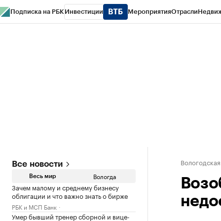
Подписка на РБК
Инвестиции
Мероприятия
Отрасли
Недви
РБК Курсы
РБК Life
Тренды
Визионеры
Национальные проекты
Горо
Газета
Спецпроекты СПб
Конференции СПб
Спецпроекты
Проверк
Вологодская
Все новости
Вологда
Весь мир
Возо
Зачем малому и среднему бизнесу
облигации и что важно знать о бирже
недо
РБК и МСП Банк
Умер бывший тренер сборной и вице-