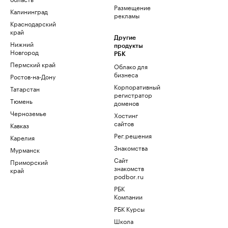
Размещение
Калининград
рекламы
Краснодарский
край
Другие
Нижний
продукты
Новгород
РБК
Пермский край
Облако для
бизнеса
Ростов-на-Дону
Корпоративный
Татарстан
регистратор
Тюмень
доменов
Черноземье
Хостинг
сайтов
Кавказ
Рег.решения
Карелия
Знакомства
Мурманск
Сайт
Приморский
знакомств
край
podbor.ru
РБК
Компании
РБК Курсы
Школа