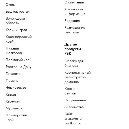
О компании
Омск
Контактная
Башкортостан
информация
Вологодская
Редакция
область
Размещение
Калининград
рекламы
Краснодарский
край
Другие
Нижний
продукты
Новгород
РБК
Пермский край
Облако для
бизнеса
Ростов-на-Дону
Корпоративный
Татарстан
регистратор
Тюмень
доменов
Черноземье
Хостинг
сайтов
Кавказ
Рег.решения
Карелия
Знакомства
Мурманск
Сайт
Приморский
знакомств
край
podbor.ru