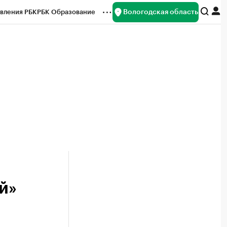
Вологодская область
вления РБК
РБК Образование
редитные рейтинги
Франшизы
нсы
Рынок наличной валюты
й»