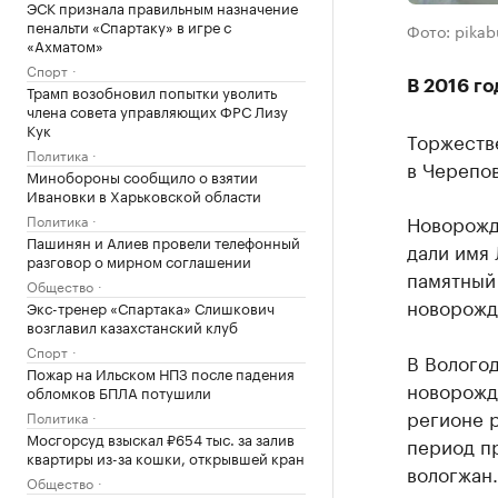
ЭСК признала правильным назначение
пенальти «Спартаку» в игре с
Фото: pikab
«Ахматом»
Спорт
В 2016 го
Трамп возобновил попытки уволить
члена совета управляющих ФРС Лизу
Кук
Торжеств
Политика
в Черепо
Минобороны сообщило о взятии
Ивановки в Харьковской области
Новорожд
Политика
Пашинян и Алиев провели телефонный
дали имя
разговор о мирном соглашении
памятный 
Общество
новорожде
Экс-тренер «Спартака» Слишкович
возглавил казахстанский клуб
Спорт
В Вологод
Пожар на Ильском НПЗ после падения
новорожде
обломков БПЛА потушили
регионе р
Политика
Мосгорсуд взыскал ₽654 тыс. за залив
период пр
квартиры из-за кошки, открывшей кран
вологжан.
Общество