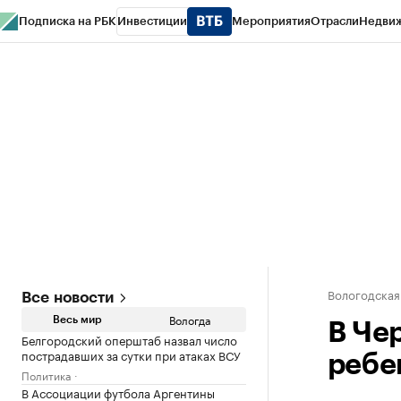
Подписка на РБК
Инвестиции
Мероприятия
Отрасли
Недви
РБК Курсы
РБК Life
Тренды
Визионеры
Национальные проекты
Горо
Газета
Спецпроекты СПб
Конференции СПб
Спецпроекты
Проверк
Вологодская
Все новости
Вологда
Весь мир
В Че
Белгородский оперштаб назвал число
пострадавших за сутки при атаках ВСУ
ребе
Политика
В Ассоциации футбола Аргентины