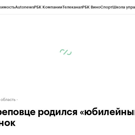
жимость
Autonews
РБК Компании
Телеканал
РБК Вино
Спорт
Школа упра
д
Стиль
Крипто
РБК Бизнес-среда
Дискуссионный клуб
Исследования
К
а контрагентов
Политика
Экономика
Бизнес
Технологии и медиа
Фина
 область
реповце родился «юбилейны
нок