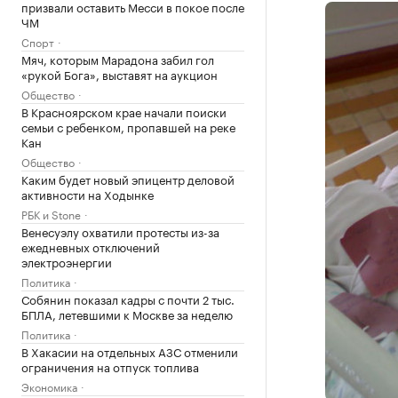
призвали оставить Месси в покое после
ЧМ
Спорт
Мяч, которым Марадона забил гол
«рукой Бога», выставят на аукцион
Общество
В Красноярском крае начали поиски
семьи с ребенком, пропавшей на реке
Кан
Общество
Каким будет новый эпицентр деловой
активности на Ходынке
РБК и Stone
Венесуэлу охватили протесты из-за
ежедневных отключений
электроэнергии
Политика
Собянин показал кадры с почти 2 тыс.
БПЛА, летевшими к Москве за неделю
Политика
В Хакасии на отдельных АЗС отменили
ограничения на отпуск топлива
Экономика