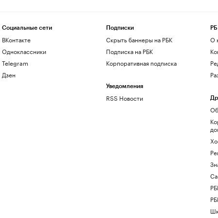
Социальные сети
Подписки
РБ
ВКонтакте
Скрыть баннеры на РБК
О 
Одноклассники
Подписка на РБК
Ко
Telegram
Корпоративная подписка
Ре
Дзен
Ра
Уведомления
RSS Новости
Др
Об
Ко
до
Хо
Ре
Зн
Са
РБ
РБ
Шк