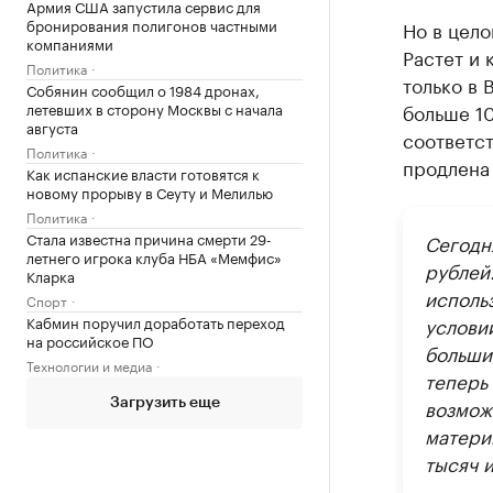
Армия США запустила сервис для
бронирования полигонов частными
Но в цело
компаниями
Растет и 
Политика
только в 
Собянин сообщил о 1984 дронах,
летевших в сторону Москвы с начала
больше 10
августа
соответст
Политика
продлена
Как испанские власти готовятся к
новому прорыву в Сеуту и Мелилью
Политика
Стала известна причина смерти 29-
Сегодн
летнего игрока клуба НБА «Мемфис»
рублей
Кларка
исполь
Спорт
Кабмин поручил доработать переход
услови
на российское ПО
больши
Технологии и медиа
теперь
возмож
Загрузить еще
матери
тысяч 