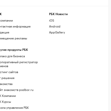
К
РБК Новости
компании
iOS
нтактная информация
Android
дакция
AppGallery
змещение рекламы
угие продукты РБК
лако для бизнеса
рпоративный регистратор
менов
стинг сайтов
г.решения
акомства
йт знакомств podbor.ru
К Компании
К Курсы
ола управления РБК