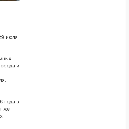
29 июля
иных –
города и
ля.
6 года в
т же
х