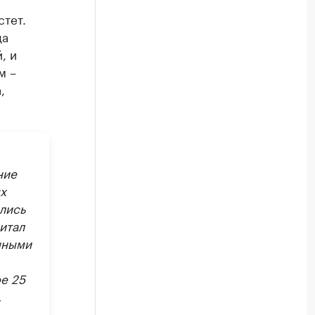
стет.
да
, и
м –
,
ние
х
лись
итал
нными
е 25
.