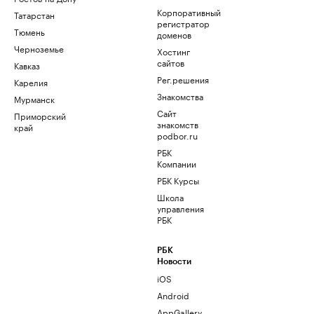
Корпоративный
Татарстан
регистратор
Тюмень
доменов
Черноземье
Хостинг
сайтов
Кавказ
Рег.решения
Карелия
Знакомства
Мурманск
Сайт
Приморский
знакомств
край
podbor.ru
РБК
Компании
РБК Курсы
Школа
управления
РБК
РБК
Новости
iOS
Android
AppGallery