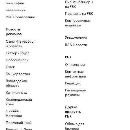
Скрыть баннеры
Биографии
на РБК
База знаний
Подписка на РБК
РБК Образование
Корпоративная
подписка
Новости
регионов
Уведомления
Санкт-Петербург
RSS Новости
и область
Екатеринбург
РБК
Новосибирск
О компании
Омск
Контактная
Башкортостан
информация
Вологодская
Редакция
область
Размещение
Калининград
рекламы
Краснодарский
край
Другие
Нижний
продукты
Новгород
РБК
Пермский край
Облако для
бизнеса
Ростов-на-Дону