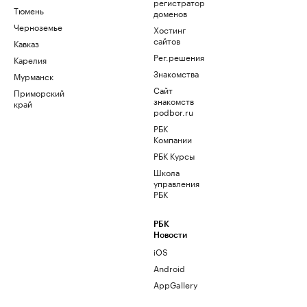
регистратор
Тюмень
доменов
Черноземье
Хостинг
сайтов
Кавказ
Рег.решения
Карелия
Знакомства
Мурманск
Сайт
Приморский
знакомств
край
podbor.ru
РБК
Компании
РБК Курсы
Школа
управления
РБК
РБК
Новости
iOS
Android
AppGallery