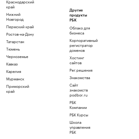
Краснодарский
край
Другие
Нижний
продукты
Новгород
РБК
Пермский край
Облако для
бизнеса
Ростов-на-Дону
Корпоративный
Татарстан
регистратор
Тюмень
доменов
Черноземье
Хостинг
сайтов
Кавказ
Рег.решения
Карелия
Знакомства
Мурманск
Сайт
Приморский
знакомств
край
podbor.ru
РБК
Компании
РБК Курсы
Школа
управления
РБК