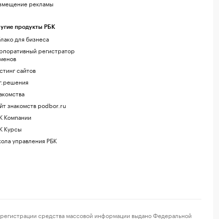
змещение рекламы
угие продукты РБК
лако для бизнеса
рпоративный регистратор
менов
стинг сайтов
г.решения
акомства
йт знакомств podbor.ru
К Компании
К Курсы
ола управления РБК
регистрации средства массовой информации выдано Федеральной