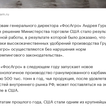
sam.ru
овам генерального директора «ФосАгро» Андрея Гурь
е решение Министерства торговли США стало резуль
ной работы, в результате которой было доказано, что
вки высококачественных удобрений производства Гр
гро» осуществляются без нарушения норм
емпингового законодательства».
 «ФосАгро» в следующем году запускает новое
хнологичное производство гранулированного карбам
 500 тыс. тонн в год, чья продукция, после удовлет
тей внутреннего рынка РФ, может поставляться на э
ле в США.
татам прошлого года, США стали одним из крупнейш