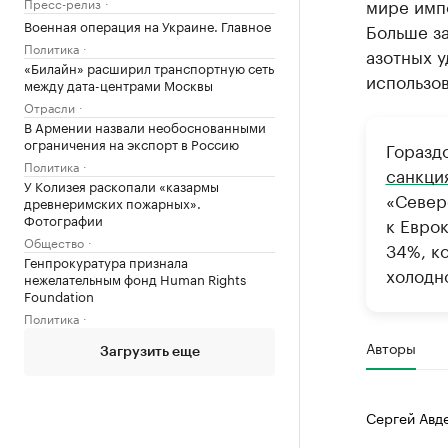
мире импо
Пресс-релиз
Военная операция на Украине. Главное
Больше за
Политика
азотных 
«Билайн» расширил транспортную сеть
использо
между дата-центрами Москвы
Отрасли
В Армении назвали необоснованными
ограничения на экспорт в Россию
Горазд
Политика
санкци
У Колизея раскопали «казармы
«Север
древнеримских пожарных».
Фотографии
к Евро
Общество
34%, к
Генпрокуратура признала
холодн
нежелательным фонд Human Rights
Foundation
Политика
Авторы
Загрузить еще
Сергей Авд