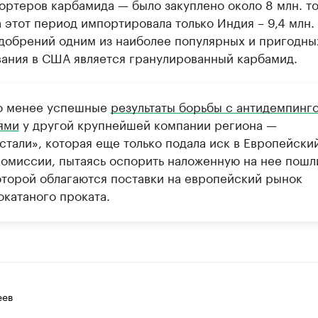
ртеров карбамида — было закуплено около 8 млн. то
 этот период импортировала только Индия – 9,4 млн. 
удобрений одним из наиболее популярных и пригодны
вания в США является гранулированный карбамид.
о менее успешные
результаты борьбы с антидемпинг
ями
у другой крупнейшей компании региона —
стали», которая еще только подала иск в Европейски
комиссии, пытаясь оспорить наложенную на нее пошл
оторой облагаются поставки на европейский рынок
окатаного проката.
еев