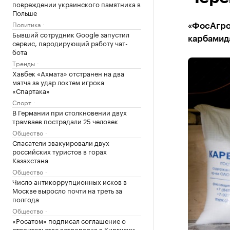
повреждении украинского памятника в
Польше
Политика
«ФосАгро
Бывший сотрудник Google запустил
карбамид
сервис, пародирующий работу чат-
бота
Тренды
Хавбек «Ахмата» отстранен на два
матча за удар локтем игрока
«Спартака»
Спорт
В Германии при столкновении двух
трамваев пострадали 25 человек
Общество
Спасатели эвакуировали двух
российских туристов в горах
Казахстана
Общество
Число антикоррупционных исков в
Москве выросло почти на треть за
полгода
Общество
«Росатом» подписал соглашение о
строительстве ветропарка в Киргизии