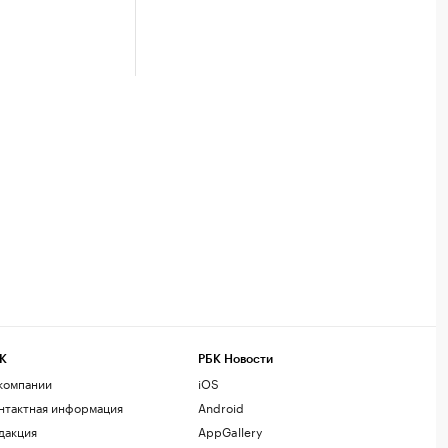
К
РБК Новости
компании
iOS
нтактная информация
Android
дакция
AppGallery