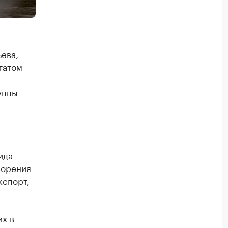
ева,
татом
уппы
ида
ворения
кспорт,
их в