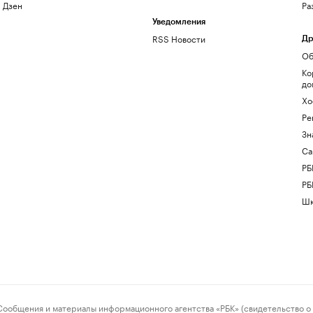
Дзен
Ра
Уведомления
RSS Новости
Др
Об
Ко
до
Хо
Ре
Зн
Са
РБ
РБ
Шк
ения и материалы информационного агентства «РБК» (свидетельство о 