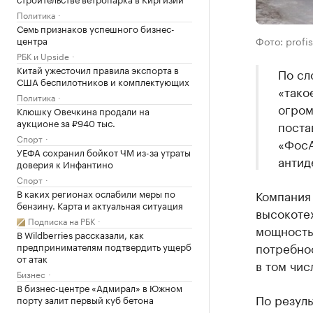
Политика
Семь признаков успешного бизнес-
Фото: profi
центра
РБК и Upside
Китай ужесточил правила экспорта в
По сл
США беспилотников и комплектующих
«тако
Политика
огром
Клюшку Овечкина продали на
аукционе за ₽940 тыс.
поста
Спорт
«ФосА
УЕФА сохранил бойкот ЧМ из-за утраты
антид
доверия к Инфантино
Спорт
Компания
В каких регионах ослабили меры по
бензину. Карта и актуальная ситуация
высокоте
Подписка на РБК
мощностью
В Wildberries рассказали, как
потребнос
предпринимателям подтвердить ущерб
от атак
в том чис
Бизнес
В бизнес-центре «Адмирал» в Южном
По резуль
порту залит первый куб бетона