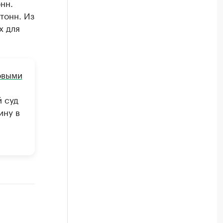
нн.
тонн. Из
х для
овыми
й суд
ину в