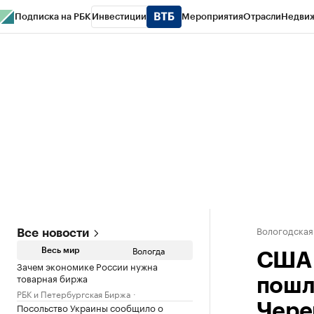
Подписка на РБК
Инвестиции
Мероприятия
Отрасли
Недви
РБК Курсы
РБК Life
Тренды
Визионеры
Национальные проекты
Горо
Газета
Спецпроекты СПб
Конференции СПб
Спецпроекты
Проверк
Вологодская
Все новости
Вологда
Весь мир
США 
Зачем экономике России нужна
товарная биржа
пошл
РБК и Петербургская Биржа
Посольство Украины сообщило о
Чере