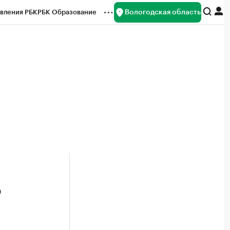
Вологодская область
вления РБК
РБК Образование
редитные рейтинги
Франшизы
нсы
Рынок наличной валюты
ю