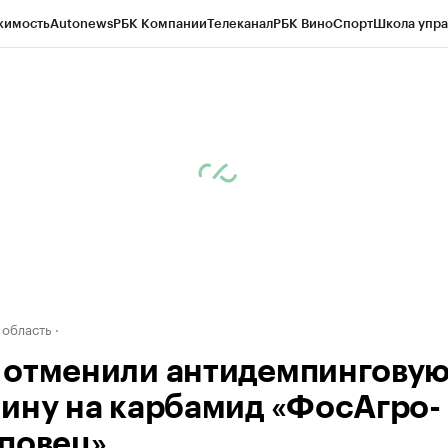
жимость
Autonews
РБК Компании
Телеканал
РБК Вино
Спорт
Школа упра
д
Стиль
Крипто
РБК Бизнес-среда
Дискуссионный клуб
Исследования
К
а контрагентов
Политика
Экономика
Бизнес
Технологии и медиа
Фина
 область
отменили антидемпингову
ину на карбамид «ФосАгро-
повец»