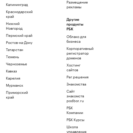
Размещение
Калининград
рекламы
Краснодарский
край
Другие
Нижний
продукты
Новгород
РБК
Пермский край
Облако для
бизнеса
Ростов-на-Дону
Корпоративный
Татарстан
регистратор
Тюмень
доменов
Черноземье
Хостинг
сайтов
Кавказ
Рег.решения
Карелия
Знакомства
Мурманск
Сайт
Приморский
знакомств
край
podbor.ru
РБК
Компании
РБК Курсы
Школа
управления