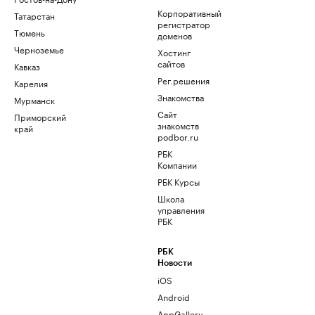
Корпоративный
Татарстан
регистратор
Тюмень
доменов
Черноземье
Хостинг
сайтов
Кавказ
Рег.решения
Карелия
Знакомства
Мурманск
Сайт
Приморский
знакомств
край
podbor.ru
РБК
Компании
РБК Курсы
Школа
управления
РБК
РБК
Новости
iOS
Android
AppGallery