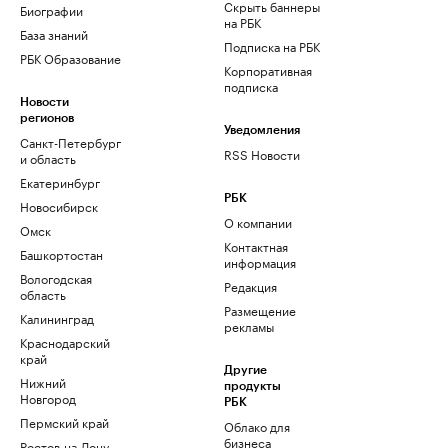
Скрыть баннеры
Биографии
на РБК
База знаний
Подписка на РБК
РБК Образование
Корпоративная
подписка
Новости
регионов
Уведомления
Санкт-Петербург
RSS Новости
и область
Екатеринбург
РБК
Новосибирск
О компании
Омск
Контактная
Башкортостан
информация
Вологодская
Редакция
область
Размещение
Калининград
рекламы
Краснодарский
край
Другие
Нижний
продукты
Новгород
РБК
Пермский край
Облако для
бизнеса
Ростов-на-Дону