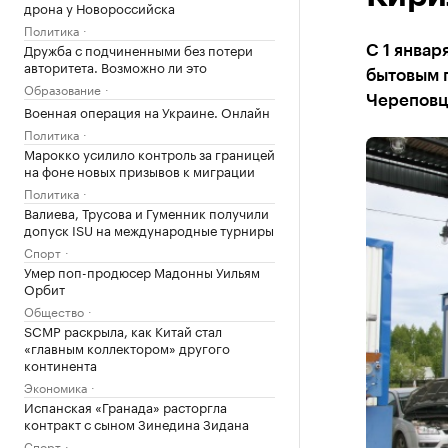
дрона у Новороссийска
Политика
Дружба с подчиненными без потери
С 1 январ
авторитета. Возможно ли это
бытовым 
Образование
Череповц
Военная операция на Украине. Онлайн
Политика
Марокко усилило контроль за границей
на фоне новых призывов к миграции
Политика
Валиева, Трусова и Гуменник получили
допуск ISU на международные турниры
Спорт
Умер поп-продюсер Мадонны Уильям
Орбит
Общество
SCMP раскрыла, как Китай стал
«главным коллектором» другого
континента
Экономика
Испанская «Гранада» расторгла
контракт с сыном Зинедина Зидана
Спорт