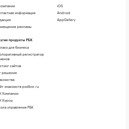
компании
iOS
нтактная информация
Android
дакция
AppGallery
змещение рекламы
угие продукты РБК
лако для бизнеса
рпоративный регистратор
менов
стинг сайтов
г.решения
акомства
йт знакомств podbor.ru
К Компании
К Курсы
ола управления РБК