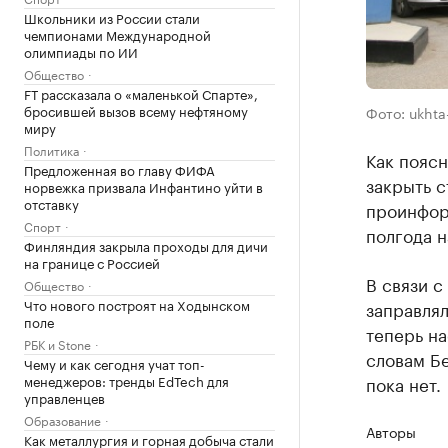
Школьники из России стали
чемпионами Международной
олимпиады по ИИ
Общество
FT рассказала о «маленькой Спарте»,
бросившей вызов всему нефтяному
Фото: ukhta
миру
Политика
Как поясн
Предложенная во главу ФИФА
закрыть 
норвежка призвала Инфантино уйти в
отставку
проинфор
Спорт
полгода н
Финляндия закрыла проходы для дичи
на границе с Россией
В связи с
Общество
Что нового построят на Ходынском
заправлял
поле
теперь на
РБК и Stone
словам Бе
Чему и как сегодня учат топ-
менеджеров: тренды EdTech для
пока нет.
управленцев
Образование
Авторы
Как металлургия и горная добыча стали