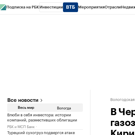
Подписка на РБК
Инвестиции
Мероприятия
Отрасли
Недви
РБК Курсы
РБК Life
Тренды
Визионеры
Национальные проекты
Горо
Газета
Спецпроекты СПб
Конференции СПб
Спецпроекты
Проверк
Вологодская
Все новости
Вологда
Весь мир
В Че
Влюби в себя инвестора: истории
компаний, разместивших облигации
газо
РБК и МСП Банк
Турецкий сухогруз подвергся атаке
Кири