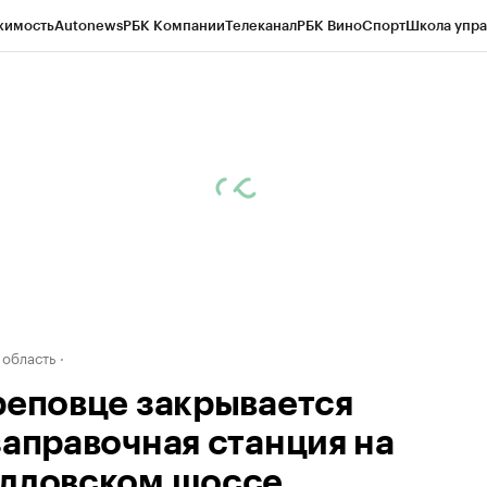
жимость
Autonews
РБК Компании
Телеканал
РБК Вино
Спорт
Школа упра
д
Стиль
Крипто
РБК Бизнес-среда
Дискуссионный клуб
Исследования
К
а контрагентов
Политика
Экономика
Бизнес
Технологии и медиа
Фина
 область
реповце закрывается
заправочная станция на
лловском шоссе