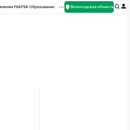
Вологодская область
вления РБК
РБК Образование
редитные рейтинги
Франшизы
нсы
Рынок наличной валюты