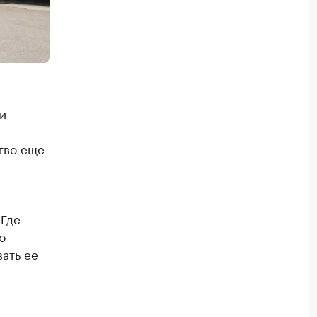
и
тво еще
 Где
о
ать ее