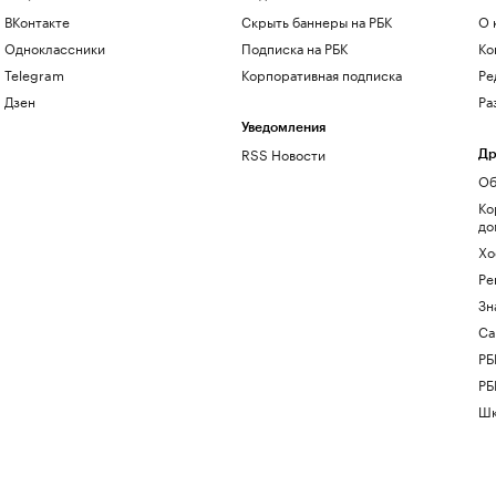
ВКонтакте
Скрыть баннеры на РБК
О 
Одноклассники
Подписка на РБК
Ко
Telegram
Корпоративная подписка
Ре
Дзен
Ра
Уведомления
RSS Новости
Др
Об
Ко
до
Хо
Ре
Зн
Са
РБ
РБ
Шк