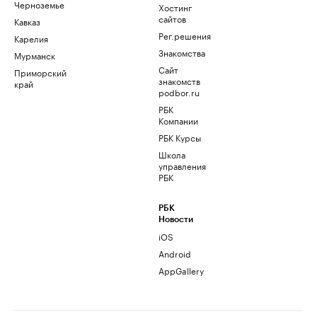
Черноземье
Хостинг
сайтов
Кавказ
Рег.решения
Карелия
Знакомства
Мурманск
Сайт
Приморский
знакомств
край
podbor.ru
РБК
Компании
РБК Курсы
Школа
управления
РБК
РБК
Новости
iOS
Android
AppGallery