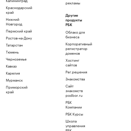
Калининград
рекламы
Краснодарский
край
Другие
Нижний
продукты
Новгород
РБК
Пермский край
Облако для
бизнеса
Ростов-на-Дону
Корпоративный
Татарстан
регистратор
Тюмень
доменов
Черноземье
Хостинг
сайтов
Кавказ
Рег.решения
Карелия
Знакомства
Мурманск
Сайт
Приморский
знакомств
край
podbor.ru
РБК
Компании
РБК Курсы
Школа
управления
РБК