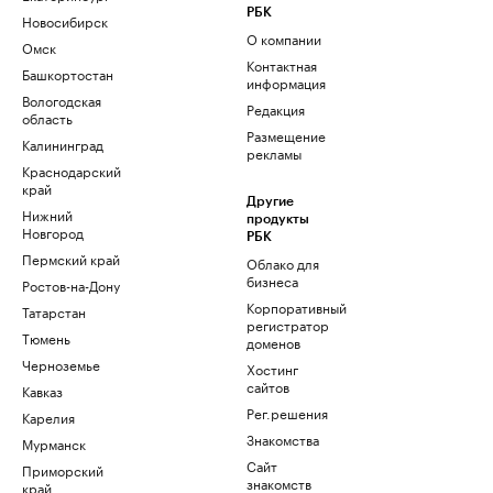
РБК
Новосибирск
О компании
Омск
Контактная
Башкортостан
информация
Вологодская
Редакция
область
Размещение
Калининград
рекламы
Краснодарский
край
Другие
Нижний
продукты
Новгород
РБК
Пермский край
Облако для
бизнеса
Ростов-на-Дону
Корпоративный
Татарстан
регистратор
Тюмень
доменов
Черноземье
Хостинг
сайтов
Кавказ
Рег.решения
Карелия
Знакомства
Мурманск
Сайт
Приморский
знакомств
край