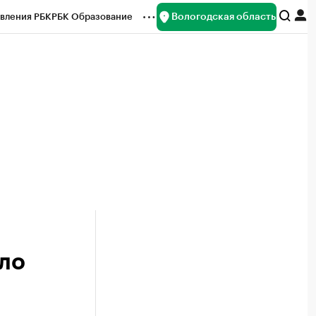
Вологодская область
вления РБК
РБК Образование
редитные рейтинги
Франшизы
нсы
Рынок наличной валюты
ло