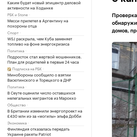
Каким будет новый эпицентр деловой
активности на Ходынке
РБК и Stone
Проверка
Месси прилетел в Аргентину на
обнаружи
похороны отца
домов, п
Спорт
WSJ раскрыла, чем Куба заменяет
топливо на фоне энергокризиса
Политика
Подросток стал жертвой мошенников.
План для родителей в первые 24 часа
Подписка на РБК
Минобороны сообщило о взятии
Васютинского и Торецкого в ДНР
Политика
В Сеуте оценили число оставшихся
нелегальных мигрантов из Марокко
Общество
В Британии изменили энергопроект на
£430 млн из-за «могилы» эльфа Добби
Экономика
Финляндия отказалась передать
Украине ракеты Patriot