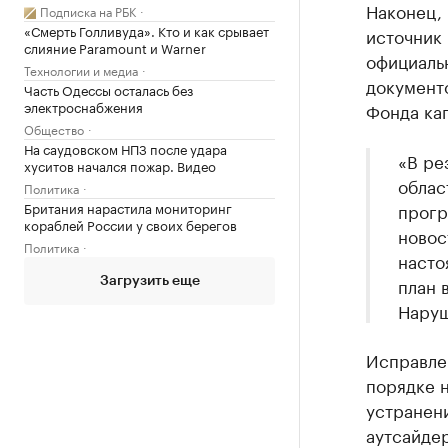
Наконец, 
Подписка на РБК
«Смерть Голливуда». Кто и как срывает
источник 
слияние Paramount и Warner
официаль
Технологии и медиа
документ
Часть Одессы осталась без
электроснабжения
Фонда ка
Общество
На саудовском НПЗ после удара
«В ре
хуситов начался пожар. Видео
облас
Политика
прогр
Британия нарастила мониторинг
кораблей России у своих берегов
новос
Политика
насто
план 
Загрузить еще
Наруш
Исправле
порядке 
устранени
аутсайде