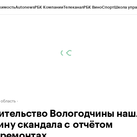
жимость
Autonews
РБК Компании
Телеканал
РБК Вино
Спорт
Школа упра
д
Стиль
Крипто
РБК Бизнес-среда
Дискуссионный клуб
Исследования
К
а контрагентов
Политика
Экономика
Бизнес
Технологии и медиа
Фина
 область
ительство Вологодчины наш
ину скандала с отчётом
премонтах