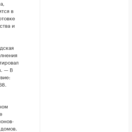
а,
ится в
отовке
ства и
дская
олнения
тировал
. — В
вие:
38.
ном
е
ионов-
 домов.