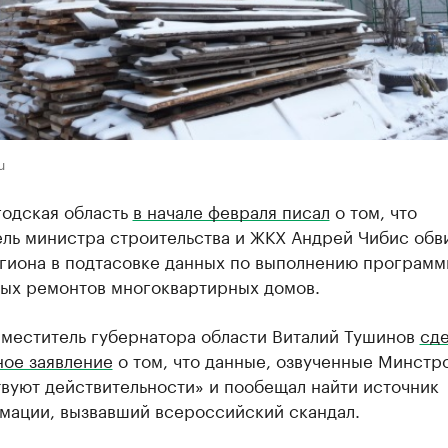
u
годская область
в начале февраля писал
о том, что
ель министра строительства и ЖКХ Андрей Чибис обв
егиона в подтасовке данных по выполнению програм
ных ремонтов многоквартирных домов.
аместитель губернатора области Виталий Тушинов
сде
ное заявление
о том, что данные, озвученные Минстр
вуют действительности» и пообещал найти источник
мации, вызвавший всероссийский скандал.