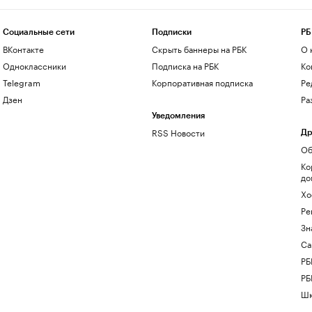
Социальные сети
Подписки
РБ
ВКонтакте
Скрыть баннеры на РБК
О 
Одноклассники
Подписка на РБК
Ко
Telegram
Корпоративная подписка
Ре
Дзен
Ра
Уведомления
RSS Новости
Др
Об
Ко
до
Хо
Ре
Зн
Са
РБ
РБ
Шк