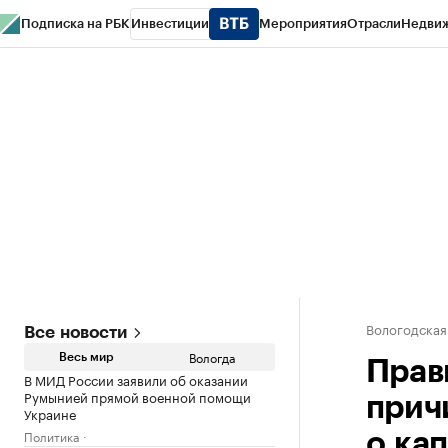
Подписка на РБК
Инвестиции
Мероприятия
Отрасли
Недви
РБК Курсы
РБК Life
Тренды
Визионеры
Национальные проекты
Горо
Газета
Спецпроекты СПб
Конференции СПб
Спецпроекты
Проверк
Вологодская
Все новости
Вологда
Весь мир
Прав
В МИД России заявили об оказании
Румынией прямой военной помощи
прич
Украине
Политика
о ка