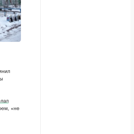
инил
мы
лал
оем, «не