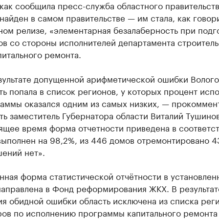
как сообщила пресс-служба областного правительств
найден в самом правительстве — им стала, как говор
ном релизе, «элементарная безалаберность при подг
ов со стороны исполнителей департамента строитель
питального ремонта.
зультате допущенной арифметической ошибки Волого
ть попала в список регионов, у которых процент исп
аммы оказался одним из самых низких, — прокоммен
ть заместитель Губернатора области Виталий Тушинов
ящее время форма отчетности приведена в соответст
выполнен на 98,2%, из 446 домов отремонтировано 4
ений нет».
нная форма статистической отчётности в установлен
направлена в Фонд реформирования ЖКХ. В результат
я обидной ошибки область исключена из списка рег
ров по исполнению программы капитального ремонта