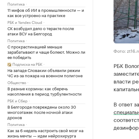
Политика
11 мифов об ИИ в промышленности — и
как все устроено на практике
РБК и Yandex Cloud
СК возбудил дело о теракте после
атаки ВСУ на Белгород
Политика
С прокрастинацией меньше
Фото: zt16.r
зарабатывают и чаще болеют. Можно ли
ее победить
Подписка на РБК
РБК Воло
На западе Словакии объявили режим
заместит
ЧС из-за пожара на военном полигоне
власти р
Общество
капиталь
В разные корзины: как сберечь
накопления в период турбулентности
РБК и Сбер
В ответ з
В Белгороде повреждены около 30
специаль
многоэтажек после ночной атаки
дронов
соответст
Политика
дезинфор
Как за 6 недель настроить свой мозг на
жизнь мечты — идеи нейрохирурга