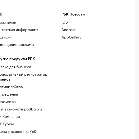
К
РБК Новости
компании
iOS
нтактная информация
Android
дакция
AppGallery
змещение рекламы
угие продукты РБК
лако для бизнеса
рпоративный регистратор
менов
стинг сайтов
г.решения
акомства
йт знакомств podbor.ru
К Компании
К Курсы
ола управления РБК