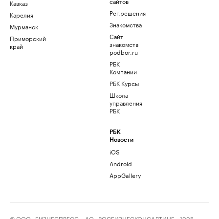
сайтов
Кавказ
Рег.решения
Карелия
Знакомства
Мурманск
Сайт
Приморский
знакомств
край
podbor.ru
РБК
Компании
РБК Курсы
Школа
управления
РБК
РБК
Новости
iOS
Android
AppGallery
© ООО «БИЗНЕСПРЕСС», АО «РОСБИЗНЕСКОНСАЛТИНГ», 1995–