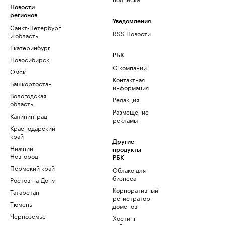
Новости
регионов
Уведомления
Санкт-Петербург
RSS Новости
и область
Екатеринбург
РБК
Новосибирск
О компании
Омск
Контактная
Башкортостан
информация
Вологодская
Редакция
область
Размещение
Калининград
рекламы
Краснодарский
край
Другие
Нижний
продукты
Новгород
РБК
Пермский край
Облако для
бизнеса
Ростов-на-Дону
Корпоративный
Татарстан
регистратор
Тюмень
доменов
Черноземье
Хостинг