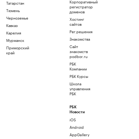
Корпоративный
Татарстан
регистратор
Тюмень
доменов
Черноземье
Хостинг
сайтов
Кавказ
Рег.решения
Карелия
Знакомства
Мурманск
Сайт
Приморский
знакомств
край
podbor.ru
РБК
Компании
РБК Курсы
Школа
управления
РБК
РБК
Новости
iOS
Android
AppGallery