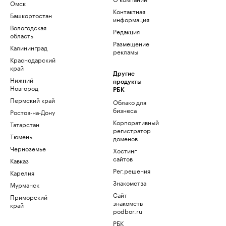
Омск
Контактная
Башкортостан
информация
Вологодская
Редакция
область
Размещение
Калининград
рекламы
Краснодарский
край
Другие
Нижний
продукты
Новгород
РБК
Пермский край
Облако для
бизнеса
Ростов-на-Дону
Корпоративный
Татарстан
регистратор
Тюмень
доменов
Черноземье
Хостинг
сайтов
Кавказ
Рег.решения
Карелия
Знакомства
Мурманск
Сайт
Приморский
знакомств
край
podbor.ru
РБК