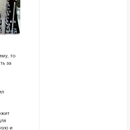
му, то
ть за
ил
ржит
для
ную и