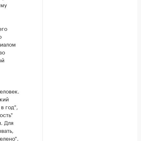
ему
его
о
лиалом
во
ой
еловек.
икий
в год",
ость"
. Для
вать,
елено".