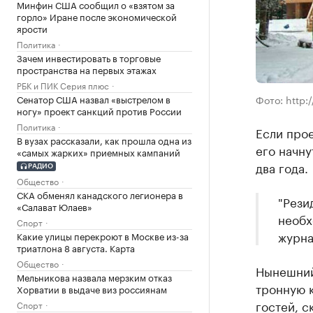
Минфин США сообщил о «взятом за
горло» Иране после экономической
ярости
Политика
Зачем инвестировать в торговые
пространства на первых этажах
РБК и ПИК Серия плюс
Сенатор США назвал «выстрелом в
Фото: http:/
ногу» проект санкций против России
Политика
Если про
В вузах рассказали, как прошла одна из
его начну
«самых жарких» приемных кампаний
два года.
РАДИО
Общество
СКА обменял канадского легионера в
"Рези
«Салават Юлаев»
необх
Спорт
журна
Какие улицы перекроют в Москве из-за
триатлона 8 августа. Карта
Общество
Нынешний
Мельникова назвала мерзким отказ
тронную 
Хорватии в выдаче виз россиянам
гостей, с
Спорт