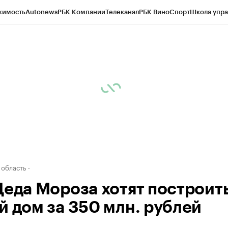
жимость
Autonews
РБК Компании
Телеканал
РБК Вино
Спорт
Школа упра
д
Стиль
Крипто
РБК Бизнес-среда
Дискуссионный клуб
Исследования
К
а контрагентов
Политика
Экономика
Бизнес
Технологии и медиа
Фина
 область
Деда Мороза хотят построит
й дом за 350 млн. рублей