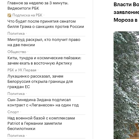
Главное за неделю за 3 минуты.
Власти Во
Видеоитоги РБК
заявление
Подписка на РБК
Что будет после принятия сенатом
Мороза в
билля Грэма о санкциях против России
Политика
Минтруд раскрыл, кто получит право
на две пенсии
Общество
Киты, тундра и космические пейзажи:
зачем ехать в восточную Арктику
РБК и УК Первая
Лукашенко рассказал, зачем
Белоруссия открыла границы для
граждан ЕС
Политика
Сын Зинедина Зидана подписал
контракт с «Леганесом» на один год
Спорт
Над военной базой с комплексами
Patriot в Германии заметили
беспилотники
Политика