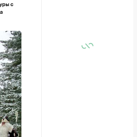
уры с
а