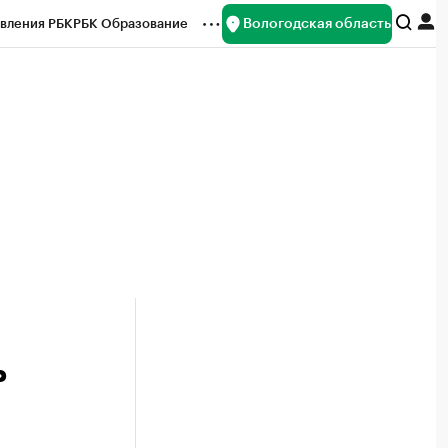
Вологодская область
вления РБК
РБК Образование
редитные рейтинги
Франшизы
нсы
Рынок наличной валюты
ь