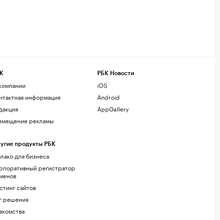
К
РБК Новости
компании
iOS
нтактная информация
Android
дакция
AppGallery
змещение рекламы
угие продукты РБК
лако для бизнеса
рпоративный регистратор
менов
стинг сайтов
г.решения
акомства