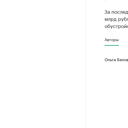
За послед
млрд рубл
обустрой
Авторы
Ольга Бело