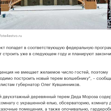
/ote4estvo.ru
ект попадет в соответствующую федеральную програм
т строить уже в следующем году и планируют закончи
денция не вмещает желаемое число гостей, поэтому
одимо построить новый терем волшебнику", – сообщ
листам губернатор Олег Кувшинников.
 двухэтажный деревянный терем Деда Мороза соде
комнату с украшенной елью, обсерваторию, комнату 
казочные помещения, а также опочивальню, гардероб