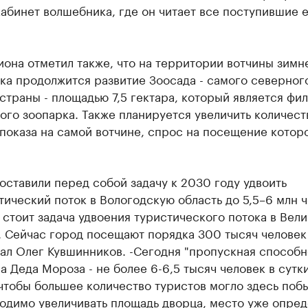
абинет волшебника, где он читает все поступившие 
иона отметил также, что на территории вотчины зимн
ка продолжится развитие Зоосада - самого северног
страны - площадью 7,5 гектара, который является фи
го зоопарка. Также планируется увеличить количест
показа на самой вотчине, спрос на посещение котор
оставили перед собой задачу к 2030 году удвоить
тический поток в Вологодскую область до 5,5–6 млн ч
 стоит задача удвоения туристического потока в Вел
. Сейчас город посещают порядка 300 тысяч человек 
зал Олег Кувшинников. -Сегодня "пропускная способн
а Деда Мороза - не более 6-6,5 тысяч человек в сутки
 чтобы большее количество туристов могло здесь побы
одимо увеличивать площадь дворца, место уже опред