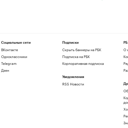
Социальные сети
Подписки
РБ
ВКонтакте
Скрыть баннеры на РБК
О 
Одноклассники
Подписка на РБК
Ко
Telegram
Корпоративная подписка
Ре
Дзен
Ра
Уведомления
RSS Новости
Др
Об
Ко
до
Хо
Ре
Зн