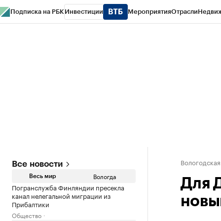
Подписка на РБК
Инвестиции
Мероприятия
Отрасли
Недви
РБК Курсы
РБК Life
Тренды
Визионеры
Национальные проекты
Горо
Газета
Спецпроекты СПб
Конференции СПб
Спецпроекты
Проверк
Вологодская
Все новости
Вологда
Весь мир
Для 
Погранслужба Финляндии пресекла
канал нелегальной миграции из
новы
Прибалтики
Общество