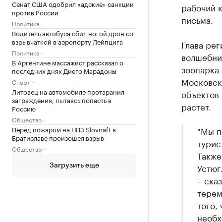
Сенат США одобрил «адские» санкции
рабочий к
против России
письма.
Политика
Водитель автобуса сбил ногой дрон со
взрывчаткой в аэропорту Лейпцига
Глава рег
Политика
волшебни
В Аргентине массажист рассказал о
зоопарка 
последних днях Диего Марадоны
Московско
Спорт
Литовец на автомобиле протаранил
объектов 
заграждения, пытаясь попасть в
растет.
Россию
Общество
Перед пожаром на НПЗ Slovnaft в
"Мы п
Братиславе произошел взрыв
турис
Общество
Также
Устюг
Загрузить еще
– ска
терем
того,
необх