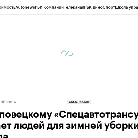
жимость
Autonews
РБК Компании
Телеканал
РБК Вино
Спорт
Школа упра
д
Стиль
Крипто
РБК Бизнес-среда
Дискуссионный клуб
Исследования
К
а контрагентов
Политика
Экономика
Бизнес
Технологии и медиа
Фина
 область
ЭКСКЛЮЗИВ
повецкому «Спецавтотрансу
ает людей для зимней уборк
да