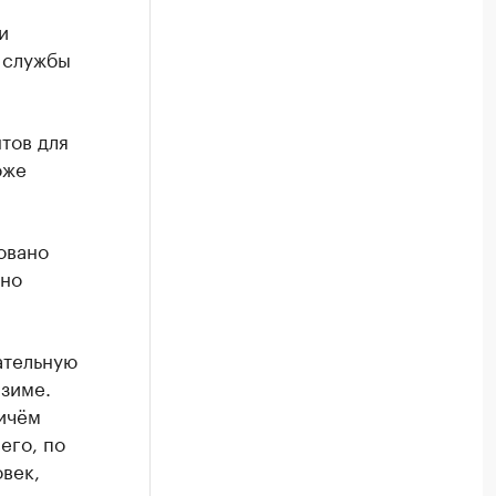
и
 службы
тов для
оже
овано
чно
ательную
 зиме.
ичём
его, по
овек,