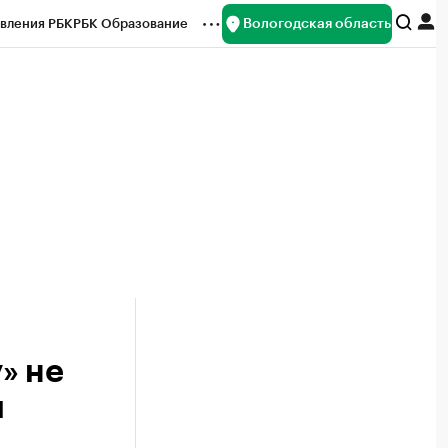
Вологодская область
вления РБК
РБК Образование
редитные рейтинги
Франшизы
нсы
Рынок наличной валюты
» не
и