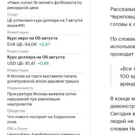
«Реал» купил 19-летнего футболиста по
рекордной цене
Рассказы
Спорт
Череповца
ЦБ установил курс доллара на 7 августа
готовы к 
выше ₽81
Инвестиции
По словам
Курс евро на 06 августа
EUR ЦБ: 94,06
+0,87
использов
Инвестиции
проходит
Курс доллара на 06 августа
USD ЦБ: 81,41
+0,48
«Вся 
Инвестиции
100 е
В Москве на торги выставили палаты
допетровской эпохи дешевле трешки
аренд
Недвижимость
Прокуратура Москвы выявила сотни
В конце 
нарушений при реализации
нацпроектов
демонстра
Общество
Сегодня в
Что нового построят на Ходынском
людей не 
поле
словам Ни
РБК и Stone
Центробанк Азербайджана ответил на