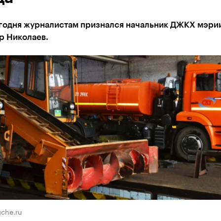
егодня журналистам признался начальник ДЖКХ мэри
р Николаев.
che.ru