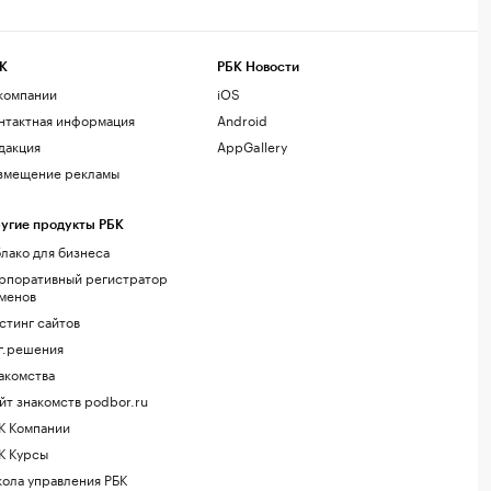
К
РБК Новости
компании
iOS
нтактная информация
Android
дакция
AppGallery
змещение рекламы
угие продукты РБК
лако для бизнеса
рпоративный регистратор
менов
стинг сайтов
г.решения
акомства
йт знакомств podbor.ru
К Компании
К Курсы
ола управления РБК