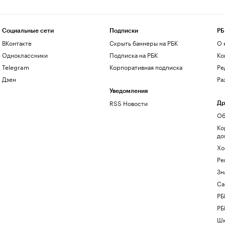
Социальные сети
Подписки
РБ
ВКонтакте
Скрыть баннеры на РБК
О 
Одноклассники
Подписка на РБК
Ко
Telegram
Корпоративная подписка
Ре
Дзен
Ра
Уведомления
RSS Новости
Др
Об
Ко
до
Хо
Ре
Зн
Са
РБ
РБ
Шк