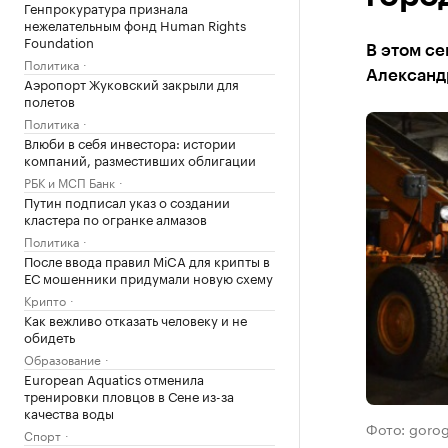
Генпрокуратура признала
нежелательным фонд Human Rights
Foundation
В этом с
Политика
Александ
Аэропорт Жуковский закрыли для
полетов
Политика
Влюби в себя инвестора: истории
компаний, разместивших облигации
РБК и МСП Банк
Путин подписал указ о создании
кластера по огранке алмазов
Политика
После ввода правил MiCA для крипты в
ЕС мошенники придумали новую схему
Крипто
Как вежливо отказать человеку и не
обидеть
Образование
European Aquatics отменила
тренировки пловцов в Сене из-за
качества воды
Фото: gorog
Спорт