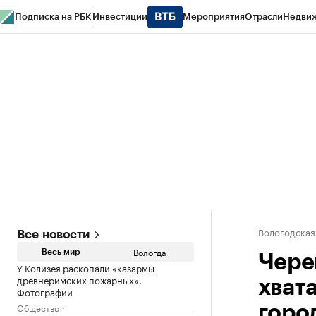
Подписка на РБК
Инвестиции
Мероприятия
Отрасли
Недви
РБК Курсы
РБК Life
Тренды
Визионеры
Национальные проекты
Горо
Газета
Спецпроекты СПб
Конференции СПб
Спецпроекты
Проверк
Вологодская
Все новости
Вологда
Весь мир
Чере
У Колизея раскопали «казармы
древнеримских пожарных».
хват
Фотографии
Общество
горо