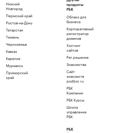
Другие
Нижний
продукты
Новгород
РБК
Пермский край
Облако для
бизнеса
Ростов-на-Дону
Корпоративный
Татарстан
регистратор
Тюмень
доменов
Черноземье
Хостинг
сайтов
Кавказ
Рег.решения
Карелия
Знакомства
Мурманск
Сайт
Приморский
знакомств
край
podbor.ru
РБК
Компании
РБК Курсы
Школа
управления
РБК
РБК