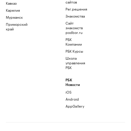
сайтов
Кавказ
Рег.решения
Карелия
Знакомства
Мурманск
Сайт
Приморский
знакомств
край
podbor.ru
РБК
Компании
РБК Курсы
Школа
управления
РБК
РБК
Новости
iOS
Android
AppGallery