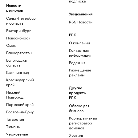
подписка
Новости
регионов
Уведомления
Санкт-Петербург
RSS Новости
и область
Екатеринбург
РБК
Новосибирск
О компании
Омск
Контактная
Башкортостан
информация
Вологодская
Редакция
область
Размещение
Калининград
рекламы
Краснодарский
край
Другие
Нижний
продукты
Новгород
РБК
Пермский край
Облако для
бизнеса
Ростов-на-Дону
Корпоративный
Татарстан
регистратор
Тюмень
доменов
Черноземье
Хостинг